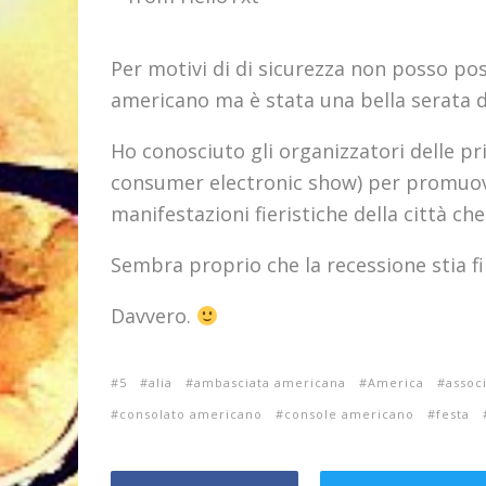
Per motivi di di sicurezza non posso post
americano ma è stata una bella serata 
Ho conosciuto gli organizzatori delle pri
consumer electronic show) per promuover
manifestazioni fieristiche della città c
Sembra proprio che la recessione stia 
Davvero.
5
alia
ambasciata americana
America
associ
consolato americano
console americano
festa