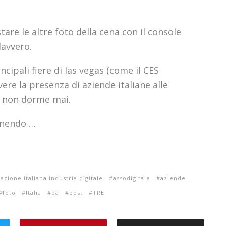
are le altre foto della cena con il console
davvero.
ncipali fiere di las vegas (come il CES
e la presenza di aziende italiane alle
he non dorme mai.
finendo …
azione italiana industria digitale
assodigitale
aziende
foto
Italia
pa
post
TRE