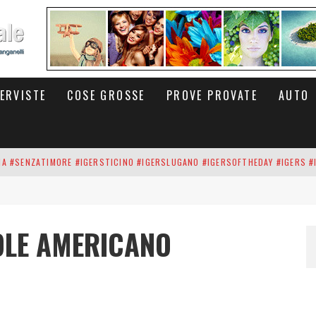
TERVISTE
COSE GROSSE
PROVE PROVATE
AUTO
INA #SENZATIMORE #IGERSTICINO #IGERSLUGANO #IGERSOFTHEDAY #IGERS #
UP DEI CARBONARI DEI #BITCOIN E DELLA #BLOCKCHAIN #SENZATIMORE
RUNNING #SHOES IN MY HANDS #SENZATIMORE #IGERS #IGERSMILANO #IGE
OLE AMERICANO
 PORTA DELL'INFERNO È QUI: IL CENTRO COMMERCIALE DI ARESE OLTRE 10 K