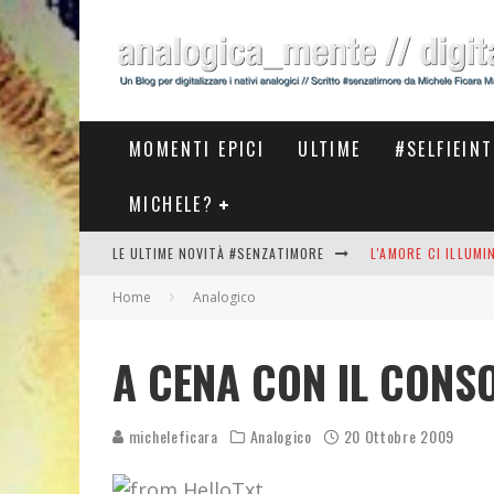
MOMENTI EPICI
ULTIME
#SELFIEIN
MICHELE?
LE ULTIME NOVITÀ #SENZATIMORE
L'AMORE CI ILLUM
Home
Analogico
STASERA AL #MEET
THE NEW #ASICS #
A CENA CON IL CONS
#COSEDILAVORO LA
micheleficara
Analogico
20 Ottobre 2009