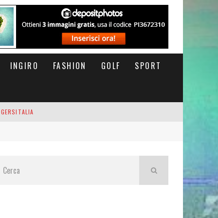
INGIRO
FASHION
GOLF
SPORT
IGERSITALIA
RSOFTHEDAY
M DI CODA. POTETE MORIRE QUI.