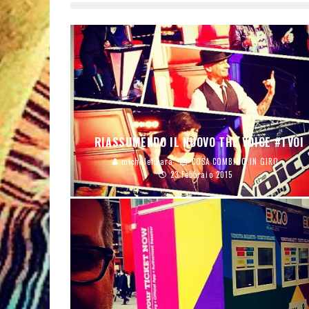
RIASSUMENDO IL NUOVO THE VOICE #TVOI
micheleficara
COSA COMBINO IN GIRO
23 Febbraio 2015