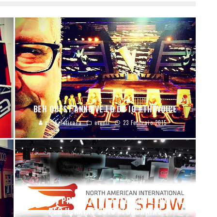
BEH QUEST’ANNO VE LO DO IO #THEVOICE
micheleficara
eventi
23 Febbraio 2015
FERVONO I PREPARATIVI ANALOGICI E DIGITALI
PER IL NAIAS 2015 #FORDNAIAS