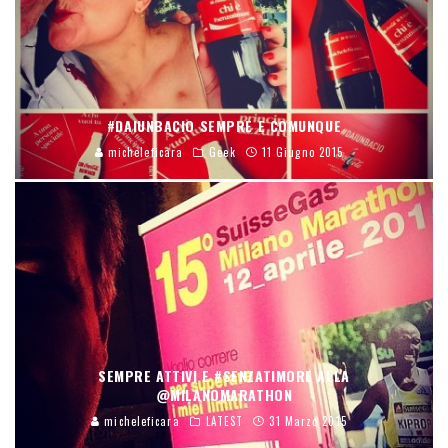
#DAIUNBACIO SEMPRE E COMUNQUE
micheleficara
Geek
11 Giugno 2015
SEMPRE ATTIVI E #SENZATIMORE ALLA
@MILANOMARATHON
micheleficara
LATEST
31 Marzo 2015