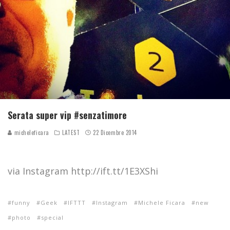
Serata super vip #senzatimore
micheleficara
LATEST
22 Dicembre 2014
via Instagram http://ift.tt/1E3XShi
funny
Geek
IFTTT
Instagram
Michele Ficara
new
photo
special