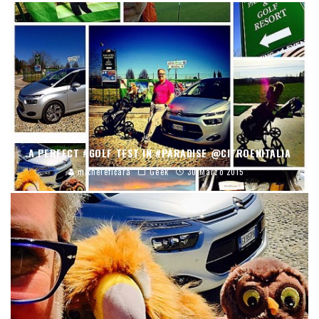
A PERFECT #GOLF TEST IN #PARADISE @CITROENITALIA
micheleficara
Geek
30 Marzo 2015