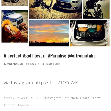
A perfect #golf test in #Paradise @citroenitalia
micheleficara
Geek
30 Marzo 2015
via Instagram http://ift.tt/1CCe7zK
funny
Geek
IFTTT
Instagram
Michele Ficara
new
photo
special