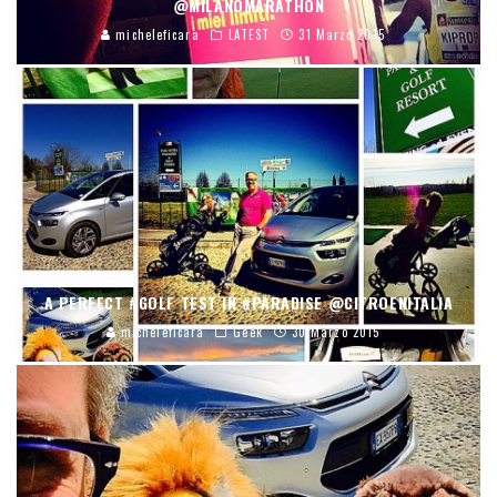
@MILANOMARATHON
micheleficara
LATEST
31 Marzo 2015
A PERFECT #GOLF TEST IN #PARADISE @CITROENITALIA
micheleficara
Geek
30 Marzo 2015