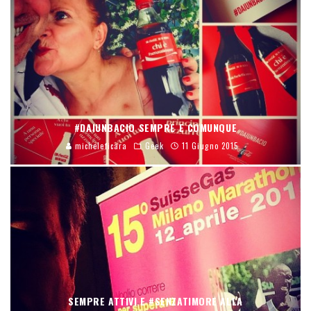
#DAIUNBACIO SEMPRE E COMUNQUE
micheleficara
Geek
11 Giugno 2015
SEMPRE ATTIVI E #SENZATIMORE ALLA