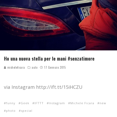
Ho una nuova stella per le mani #senzatimore
micheleficara
auto
17 Gennaio 2015
via Instagram http://ift.tt/15iHCZU
funny
Geek
IFTTT
Instagram
Michele Ficara
new
photo
special