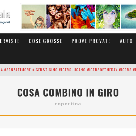
TERVISTE
COSE GROSSE
PROVE PROVATE
AUTO
INA #SENZATIMORE #IGERSTICINO #IGERSLUGANO #IGERSOFTHEDAY #IGERS #
UP DEI CARBONARI DEI #BITCOIN E DELLA #BLOCKCHAIN #SENZATIMORE
COSA COMBINO IN GIRO
RUNNING #SHOES IN MY HANDS #SENZATIMORE #IGERS #IGERSMILANO #IGE
copertina
 PORTA DELL'INFERNO È QUI: IL CENTRO COMMERCIALE DI ARESE OLTRE 10 K