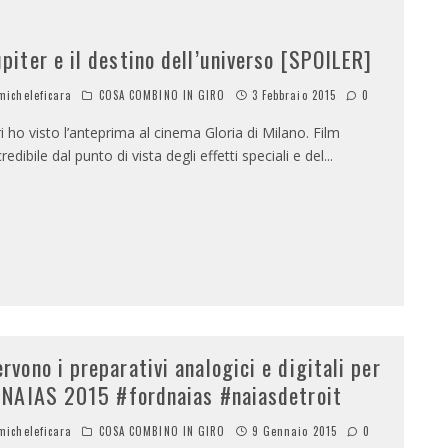
upiter e il destino dell’universo [SPOILER]
icheleficara
COSA COMBINO IN GIRO
3 Febbraio 2015
0
ri ho visto l’anteprima al cinema Gloria di Milano. Film
credibile dal punto di vista degli effetti speciali e del
...
ervono i preparativi analogici e digitali per
l NAIAS 2015 #fordnaias #naiasdetroit
icheleficara
COSA COMBINO IN GIRO
9 Gennaio 2015
0