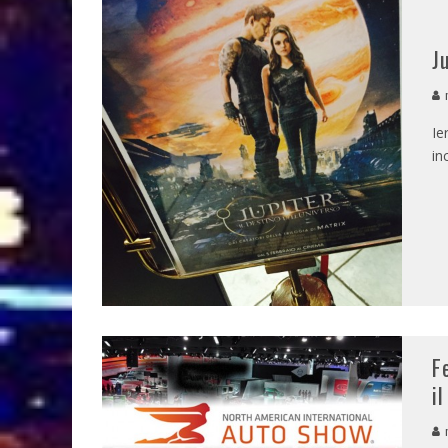
J
m
Ie
in
F
i
m