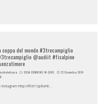
a coppa del mondo #3trecampiglio
3trecampiglio @audiit #fisalpine
senzatimore
icheleficara
COSA COMBINO IN GIRO
22 Dicembre 2014
0
a Instagram http://ift.tt/1zpBaNt
...