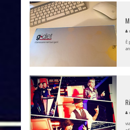
M
m
È 
an
R
m
vi