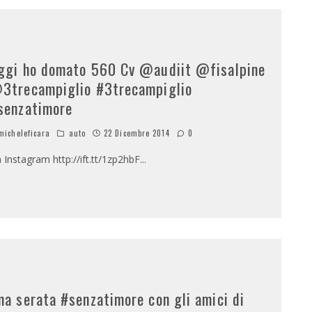
ggi ho domato 560 Cv @audiit @fisalpine
3trecampiglio #3trecampiglio
senzatimore
icheleficara
auto
22 Dicembre 2014
0
a Instagram http://ift.tt/1zp2hbF
...
na serata #senzatimore con gli amici di