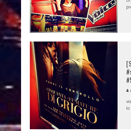
of
pr
[
#
#
m
vi
lo