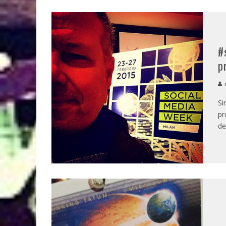
#
p
m
Si
pr
de