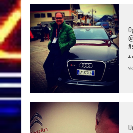
O
@
#
m
vi
U