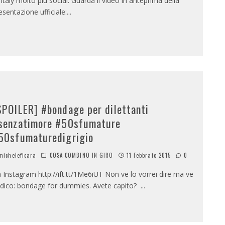
 italy molto più social. Guarda il video in anteprima della
esentazione ufficiale:
...
SPOILER] #bondage per dilettanti
senzatimore #50sfumature
50sfumaturedigrigio
icheleficara
COSA COMBINO IN GIRO
11 Febbraio 2015
0
a Instagram http://ift.tt/1Me6iUT Non ve lo vorrei dire ma ve
 dico: bondage for dummies. Avete capito?
...