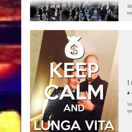
Eb
te
I
m
Sp
qu