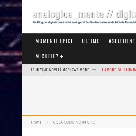
MOMENTI EPICI
ULTIME
#SELFIEIN
MICHELE?
LE ULTIME NOVITÀ #SENZATIMORE
L'AMORE CI ILLUM
STASERA AL #MEET
THE NEW #ASICS #
#COSEDILAVORO LA
Home
COSA COMBINO IN GIRO