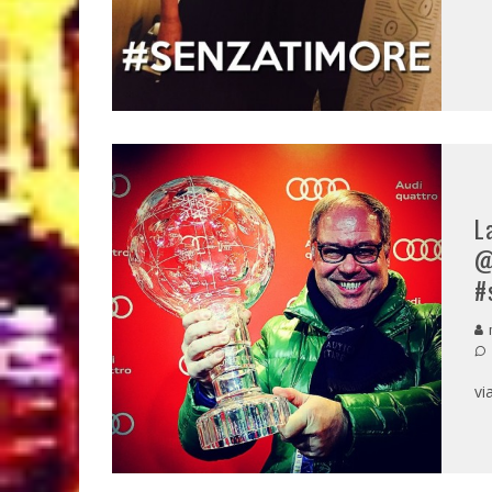
L
@
#
m
vi