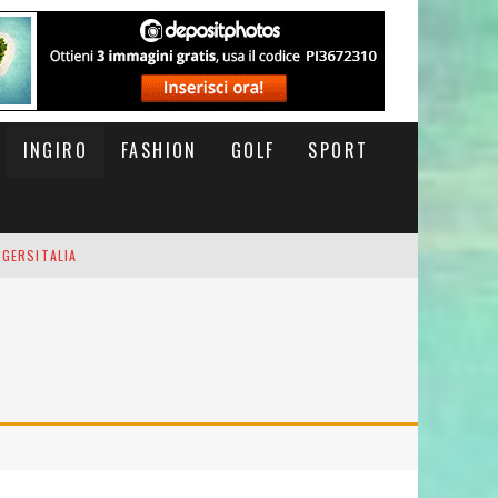
INGIRO
FASHION
GOLF
SPORT
IGERSITALIA
RSOFTHEDAY
M DI CODA. POTETE MORIRE QUI.