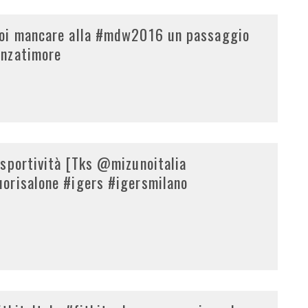
uoi mancare alla #mdw2016 un passaggio
enzatimore
 sportività [Tks @mizunoitalia
orisalone #igers #igersmilano