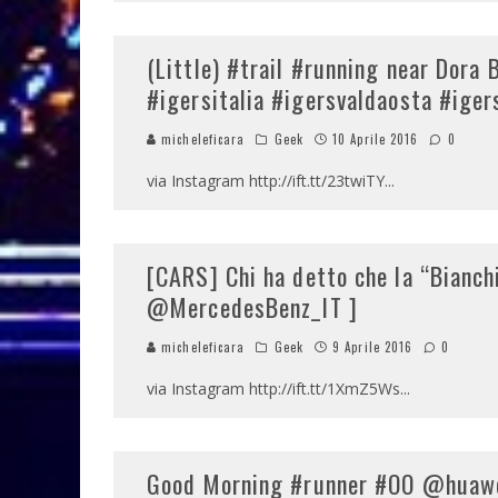
(Little) #trail #running near Dora 
#igersitalia #igersvaldaosta #ige
micheleficara
Geek
10 Aprile 2016
0
via Instagram http://ift.tt/23twiTY
...
[CARS] Chi ha detto che la “Bianch
@MercedesBenz_IT ]
micheleficara
Geek
9 Aprile 2016
0
via Instagram http://ift.tt/1XmZ5Ws
...
Good Morning #runner #OO @huawe