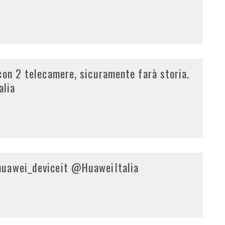
con 2 telecamere, sicuramente farà storia.
lia
huawei_deviceit @HuaweiItalia