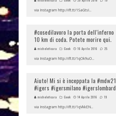
micheleficara
Geek
20 Aprile 2016
19
via Instagram http://ift.tt/1SaGtsI
...
#cosedilavoro la porta dell’inferno
10 km di coda. Potete morire qui.
micheleficara
Geek
16 Aprile 2016
25
via Instagram http://ift.tt/1qOk9uO
...
Aiuto! Mi si è inceppata la #mdw
#igers #igersmilano #igerslombard
micheleficara
Geek
14 Aprile 2016
19
via Instagram http://ift.tt/1qVkkEN
...