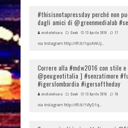
#thisisnotapressday perché non p
dagli amici di @greenmedialab #s
micheleficara
Geek
13 Aprile 2016
17
via Instagram http://ift.tt/1qoAWUJ
...
Correre alla #mdw2016 con stile e
@peugeotitalia ] #senzatimore #fu
#igerslombardia #igersoftheday
micheleficara
Geek
13 Aprile 2016
18
via Instagram http://ift.tt/1VlyD1q
...