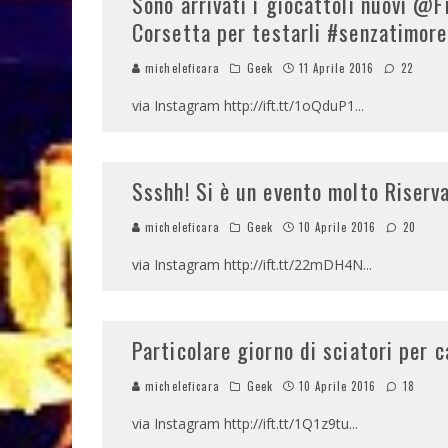
Sono arrivati i giocattoli nuovi @F
Corsetta per testarli #senzatimore
micheleficara
Geek
11 Aprile 2016
22
via Instagram http://ift.tt/1oQduP1
...
Ssshh! Si è un evento molto Riser
micheleficara
Geek
10 Aprile 2016
20
via Instagram http://ift.tt/22mDH4N
...
Particolare giorno di sciatori per 
micheleficara
Geek
10 Aprile 2016
18
via Instagram http://ift.tt/1Q1z9tu
...