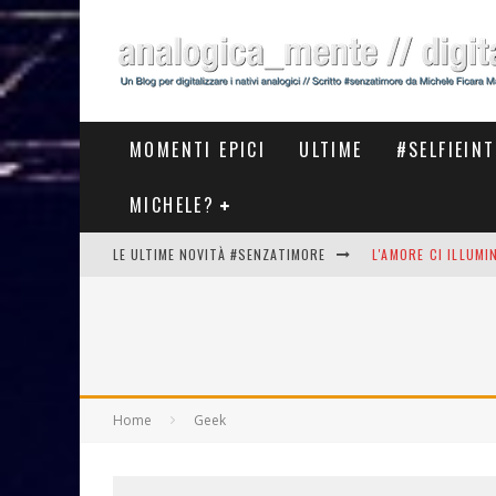
MOMENTI EPICI
ULTIME
#SELFIEIN
MICHELE?
LE ULTIME NOVITÀ #SENZATIMORE
L'AMORE CI ILLUM
STASERA AL #MEET
THE NEW #ASICS #
#COSEDILAVORO LA
Home
Geek