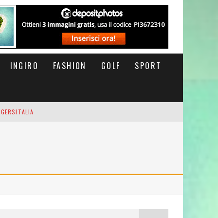
INGIRO
FASHION
GOLF
SPORT
IGERSITALIA
RSOFTHEDAY
M DI CODA. POTETE MORIRE QUI.