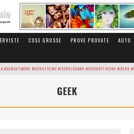
TERVISTE
COSE GROSSE
PROVE PROVATE
AUTO
INA #SENZATIMORE #IGERSTICINO #IGERSLUGANO #IGERSOFTHEDAY #IGERS #
UP DEI CARBONARI DEI #BITCOIN E DELLA #BLOCKCHAIN #SENZATIMORE
GEEK
RUNNING #SHOES IN MY HANDS #SENZATIMORE #IGERS #IGERSMILANO #IGE
 PORTA DELL'INFERNO È QUI: IL CENTRO COMMERCIALE DI ARESE OLTRE 10 K