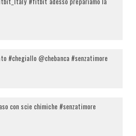
itbit_Italy #fitbit adesso prepariamo la
vato #chegiallo @chebanca #senzatimore
caso con scie chimiche #senzatimore