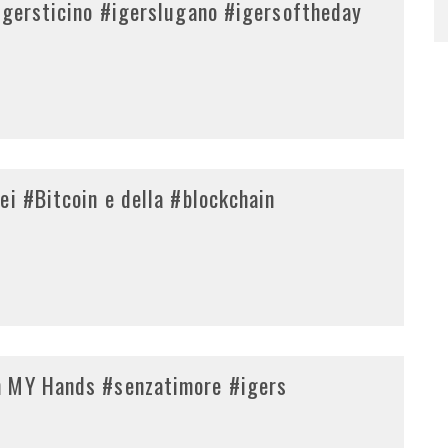
igersticino #igerslugano #igersoftheday
ei #Bitcoin e della #blockchain
n MY Hands #senzatimore #igers