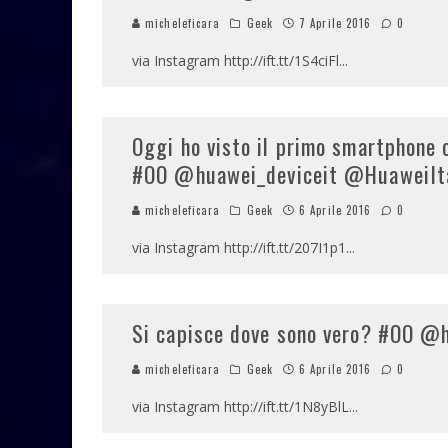
micheleficara
Geek
7 Aprile 2016
0
via Instagram http://ift.tt/1S4ciFl
...
Oggi ho visto il primo smartphone 
#OO @huawei_deviceit @HuaweiIta
micheleficara
Geek
6 Aprile 2016
0
via Instagram http://ift.tt/207I1p1
...
Si capisce dove sono vero? #OO @
micheleficara
Geek
6 Aprile 2016
0
via Instagram http://ift.tt/1N8yBlL
...