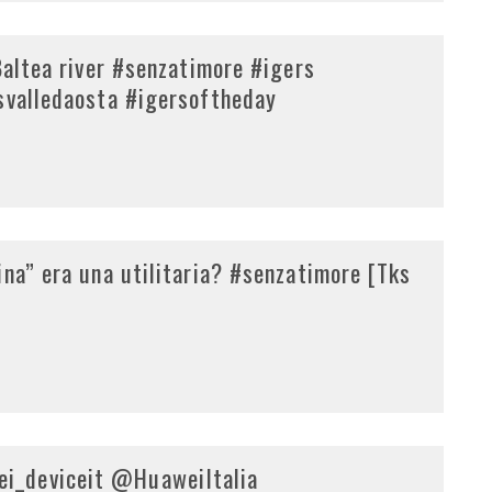
Baltea river #senzatimore #igers
rsvalledaosta #igersoftheday
ina” era una utilitaria? #senzatimore [Tks
i_deviceit @HuaweiItalia