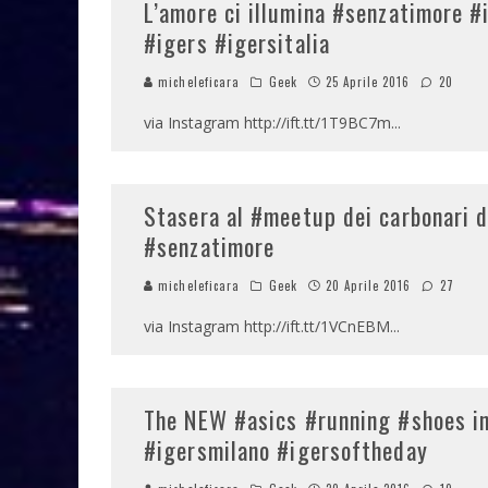
L’amore ci illumina #senzatimore #
#igers #igersitalia
micheleficara
Geek
25 Aprile 2016
20
via Instagram http://ift.tt/1T9BC7m
...
Stasera al #meetup dei carbonari d
#senzatimore
micheleficara
Geek
20 Aprile 2016
27
via Instagram http://ift.tt/1VCnEBM
...
The NEW #asics #running #shoes i
#igersmilano #igersoftheday