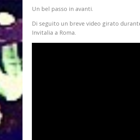
Un bel passo in avanti.
Di seguito un breve video girato durant
Invitalia a Roma.