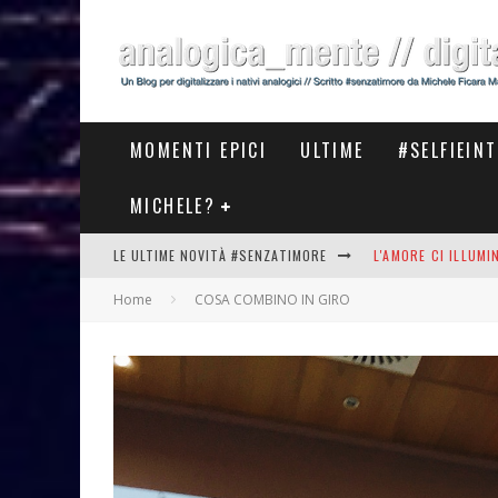
MOMENTI EPICI
ULTIME
#SELFIEIN
MICHELE?
LE ULTIME NOVITÀ #SENZATIMORE
L'AMORE CI ILLUM
Home
COSA COMBINO IN GIRO
STASERA AL #MEET
THE NEW #ASICS #
#COSEDILAVORO LA