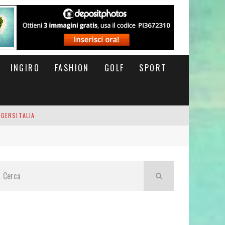
INGIRO
FASHION
GOLF
SPORT
IGERSITALIA
RSOFTHEDAY
M DI CODA. POTETE MORIRE QUI.