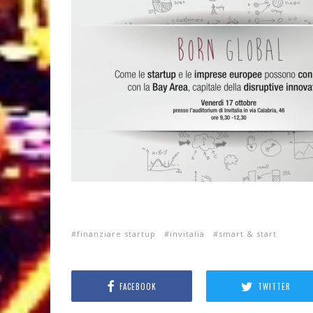
finanziare startup
invitalia
smart & start
FACEBOOK
TWITTER