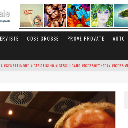
TERVISTE
COSE GROSSE
PROVE PROVATE
AUTO
INA #SENZATIMORE #IGERSTICINO #IGERSLUGANO #IGERSOFTHEDAY #IGERS #
UP DEI CARBONARI DEI #BITCOIN E DELLA #BLOCKCHAIN #SENZATIMORE
RUNNING #SHOES IN MY HANDS #SENZATIMORE #IGERS #IGERSMILANO #IGE
 PORTA DELL'INFERNO È QUI: IL CENTRO COMMERCIALE DI ARESE OLTRE 10 K