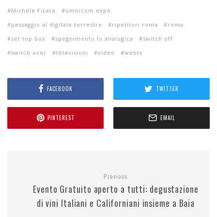
Michele Ficara
omnicom expò
passaggio al digitale terrestre
ripetitori roma
roma
set top box
spegnimento tv analogica
switch off
switch over
televisioni
video
webtv
FACEBOOK
TWITTER
PINTEREST
EMAIL
Previous
Evento Gratuito aperto a tutti: degustazione
di vini Italiani e Californiani insieme a Baia