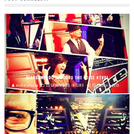
RIASSUMENDO IL NUOVO THE VOICE #TVOI
micheleficara
COSA COMBINO IN GIRO
23 Febbraio 2015