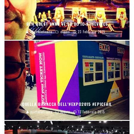
BEH QUEST’ANNO VE LO DO IO #THEVOICE
micheleficara
eventi
23 Febbraio 2015
QUELLA BARACCA DELL’#EXPO2015 #EPICFAIL
micheleficara
eventi
13 Febbraio 2015