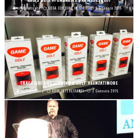
micheleficara
COSA COMBINO IN GIRO
9 Gennaio 2015
TRACCIARE I TUOI SWING A GOLF #SENZATIMORE
micheleficara
COSE INTERESSANTI
3 Gennaio 2015