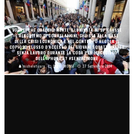
VORREI CHE QUALCHE MENTE ILLUMINATA MI SPIEGASSE
L’ALGORITMO DI CORRELAZIONE CHE STA ALLA BASE
DELLA CRISI ECONOMICA E NEL CONTEMPO REGOLA IL
COPIOSO FLUSSO D’ACCESSO DEI GIOVANI SQUATTRINATI E
SENZA LAVORO DURANTE LA CODA PER L’ACQUISTO
DELL’IPHONE 6? #SENZATIMORE
micheleficara
COSE GROSSE
27 Settembre 2014