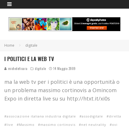
Home
digitale
I POLITICI E LA WEB TV
micheleficara
digitale
14 Maggio 2009
ma la web tv per i politici è una opportunità o
un problema massimo cortinovis a Omincom
Expo in diretta live su su http://htxt.it/xi0s
associazione italiana industria digitale
assodigitale
diretta
live
Massimo
massimo cortinovis
net neutrality
ovi