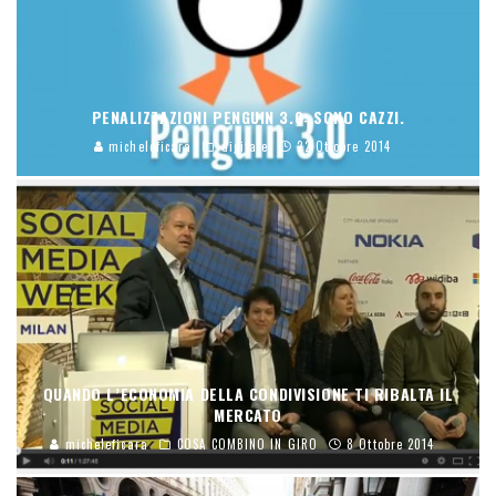
PENALIZZAZIONI PENGUIN 3.0: SONO CAZZI.
micheleficara
digitale
22 Ottobre 2014
QUANDO L’ECONOMIA DELLA CONDIVISIONE TI RIBALTA IL
MERCATO
micheleficara
COSA COMBINO IN GIRO
8 Ottobre 2014