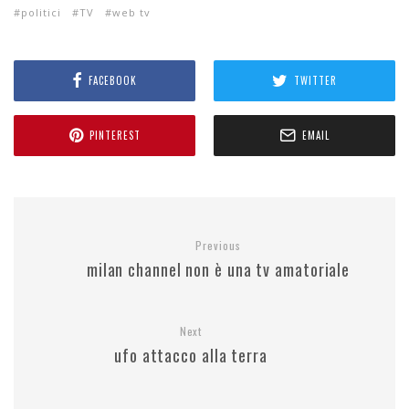
politici
TV
web tv
FACEBOOK
TWITTER
PINTEREST
EMAIL
Previous
milan channel non è una tv amatoriale
Next
ufo attacco alla terra