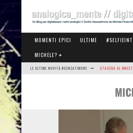
MOMENTI EPICI
ULTIME
#SELFIEIN
MICHELE?
LE ULTIME NOVITÀ #SENZATIMORE
STASERA AL #MEET
THE NEW #ASICS #
MIC
#COSEDILAVORO LA
L'AMORE CI ILLUM