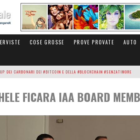
TERVISTE
COSE GROSSE
PROVE PROVATE
AUTO
UP DEI CARBONARI DEI #BITCOIN E DELLA #BLOCKCHAIN #SENZATIMORE
RUNNING #SHOES IN MY HANDS #SENZATIMORE #IGERS #IGERSMILANO #IGE
HELE FICARA IAA BOARD MEMB
 PORTA DELL'INFERNO È QUI: IL CENTRO COMMERCIALE DI ARESE OLTRE 10 K
INA #SENZATIMORE #IGERSTICINO #IGERSLUGANO #IGERSOFTHEDAY #IGERS #