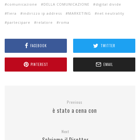
comunicazione
DELLA COMUNICAZIONE
digital divide
fiera
indirizzo ip address
MARKETING
net neutrality
partecipare
relatore
roma
FACEBOOK
TWITTER
PINTEREST
EMAIL
Previous
è stato a cena con
Next
Salviamo il Direttor