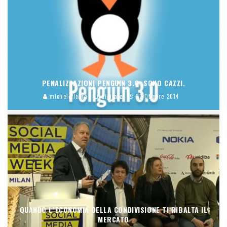
PENALIZZAZIONI PENGUIN 3.0: SONO CAZZI.
micheleficara
digitale
22 Ottobre 2014
QUANDO L’ECONOMIA DELLA CONDIVISIONE TI RIBALTA IL
MERCATO