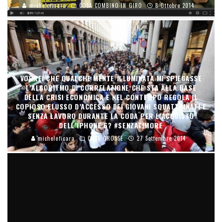
micheleficara
COSA COMBINO IN GIRO
8 Ottobre 2014
VORREI CHE QUALCHE MENTE ILLUMINATA MI SPIEGASSE
L’ALGORITMO DI CORRELAZIONE CHE STA ALLA BASE
DELLA CRISI ECONOMICA E NEL CONTEMPO REGOLA IL
COPIOSO FLUSSO D’ACCESSO DEI GIOVANI SQUATTRINATI E
SENZA LAVORO DURANTE LA CODA PER L’ACQUISTO
DELL’IPHONE 6? #SENZATIMORE
micheleficara
COSE GROSSE
27 Settembre 2014