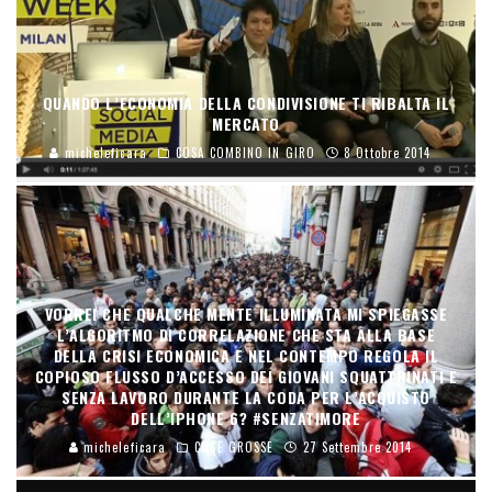
QUANDO L’ECONOMIA DELLA CONDIVISIONE TI RIBALTA IL
MERCATO
micheleficara
COSA COMBINO IN GIRO
8 Ottobre 2014
VORREI CHE QUALCHE MENTE ILLUMINATA MI SPIEGASSE
L’ALGORITMO DI CORRELAZIONE CHE STA ALLA BASE
DELLA CRISI ECONOMICA E NEL CONTEMPO REGOLA IL
COPIOSO FLUSSO D’ACCESSO DEI GIOVANI SQUATTRINATI E
SENZA LAVORO DURANTE LA CODA PER L’ACQUISTO
DELL’IPHONE 6? #SENZATIMORE
micheleficara
COSE GROSSE
27 Settembre 2014