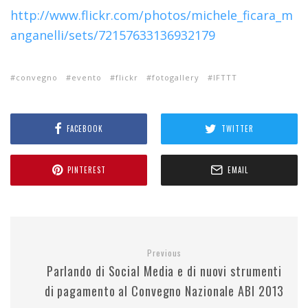
http://www.flickr.com/photos/michele_ficara_m
anganelli/sets/72157633136932179
convegno
evento
flickr
fotogallery
IFTTT
FACEBOOK
TWITTER
PINTEREST
EMAIL
Previous
Parlando di Social Media e di nuovi strumenti
di pagamento al Convegno Nazionale ABI 2013