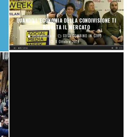
QUANDO L’ECONOMIA DELLA CONDIVISIONE TI
RIBALTA IL MERCATO
micheleficara
COSA COMBINO IN GIRO
8 Ottobre 2014
I