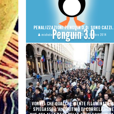
PENALIZZAZIONI PENGUIN 3.0: SONO CAZZI.
micheleficara
digitale
22 Ottobre 2014
VORREI CHE QUALCHE MENTE ILLUMINATA M
SPIEGASSE L’ALGORITMO DI CORRELAZIONE