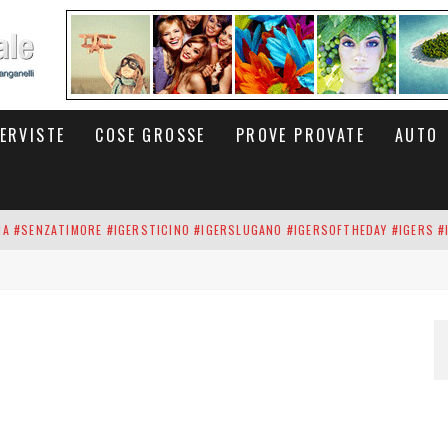
TERVISTE
COSE GROSSE
PROVE PROVATE
AUTO
INA #SENZATIMORE #IGERSTICINO #IGERSLUGANO #IGERSOFTHEDAY #IGERS #
UP DEI CARBONARI DEI #BITCOIN E DELLA #BLOCKCHAIN #SENZATIMORE
RUNNING #SHOES IN MY HANDS #SENZATIMORE #IGERS #IGERSMILANO #IGE
 PORTA DELL'INFERNO È QUI: IL CENTRO COMMERCIALE DI ARESE OLTRE 10 K