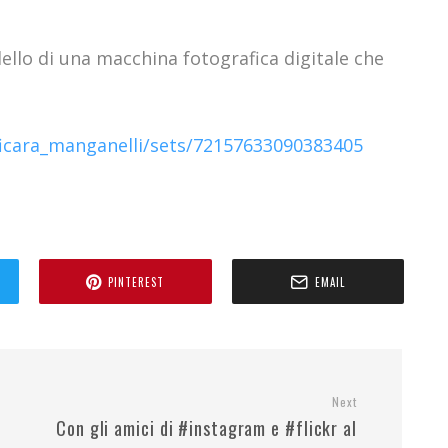
llo di una macchina fotografica digitale che
ficara_manganelli/sets/72157633090383405
PINTEREST
EMAIL
Next
Con gli amici di #instagram e #flickr al