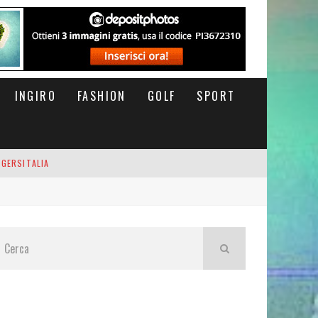
INGIRO
FASHION
GOLF
SPORT
IGERSITALIA
RSOFTHEDAY
M DI CODA. POTETE MORIRE QUI.