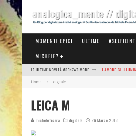
MOMENTI EPICI
ULTIME
#SELFIEIN
MICHELE?
LE ULTIME NOVITÀ #SENZATIMORE
L'AMORE CI ILLUM
Home
digitale
STASERA AL #MEET
THE NEW #ASICS #
LEICA M
#COSEDILAVORO LA
micheleficara
digitale
26 Marzo 2013