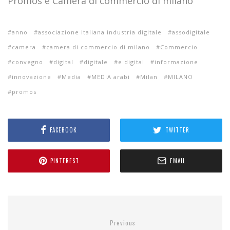
Promos e Camera di commercio di milano
anno
associazione italiana industria digitale
assodigitale
camera
camera di commercio di milano
Commercio
convegno
digital
digitale
e digital
informazione
innovazione
Media
MEDIA arabi
Milan
MILANO
promos
FACEBOOK
TWITTER
PINTEREST
EMAIL
Previous