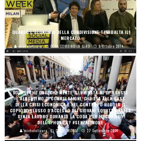
QUANDO L’ECONOMIA DELLA CONDIVISIONE TI RIBALTA IL
MERCATO
micheleficara
COSA COMBINO IN GIRO
8 Ottobre 2014
VORREI CHE QUALCHE MENTE ILLUMINATA MI SPIEGASSE
L’ALGORITMO DI CORRELAZIONE CHE STA ALLA BASE
DELLA CRISI ECONOMICA E NEL CONTEMPO REGOLA IL
COPIOSO FLUSSO D’ACCESSO DEI GIOVANI SQUATTRINATI E
SENZA LAVORO DURANTE LA CODA PER L’ACQUISTO
DELL’IPHONE 6? #SENZATIMORE
micheleficara
COSE GROSSE
27 Settembre 2014