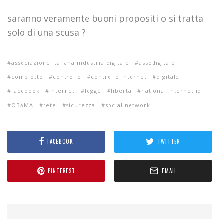
saranno veramente buoni propositi o si tratta
solo di una scusa ?
associazione italiana industria digitale
assodigitale
complotto
controllo
controllo internet
digitale
facebook
Internet
legge
liberta
national internet id
OBAMA
rete
sicurezza
social network
FACEBOOK
TWITTER
PINTEREST
EMAIL