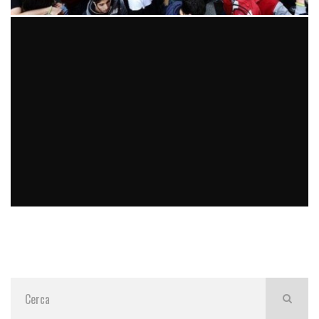
DOPO AVERE ASCOLTATO COSE (RISERVATE) IERI SERA HO
RIVALUTATO IL LAVORO DI ALCUNI POLITICI ITALIANI. MA
HO DEFINITIVAMENTE PERSO LA FIDUCIA NEGLI ALTRI.
#SENZATIMORE
micheleficara
digitale
26 Settembre 2014