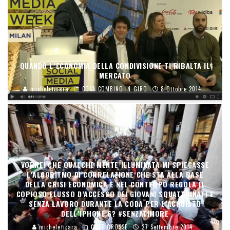
QUANDO L’ECONOMIA DELLA CONDIVISIONE TI RIBALTA IL
MERCATO
micheleficara
COSA COMBINO IN GIRO
8 Ottobre 2014
VORREI CHE QUALCHE MENTE ILLUMINATA MI SPIEGASSE
L’ALGORITMO DI CORRELAZIONE CHE STA ALLA BASE
DELLA CRISI ECONOMICA E NEL CONTEMPO REGOLA IL
COPIOSO FLUSSO D’ACCESSO DEI GIOVANI SQUATTRINATI E
SENZA LAVORO DURANTE LA CODA PER L’ACQUISTO
DELL’IPHONE 6? #SENZATIMORE
micheleficara
COSE GROSSE
27 Settembre 2014