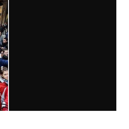
I
 E
O
E
DOPO AVERE ASCOLTATO COSE (RISERVATE)
IERI SERA HO RIVALUTATO IL LAVORO DI