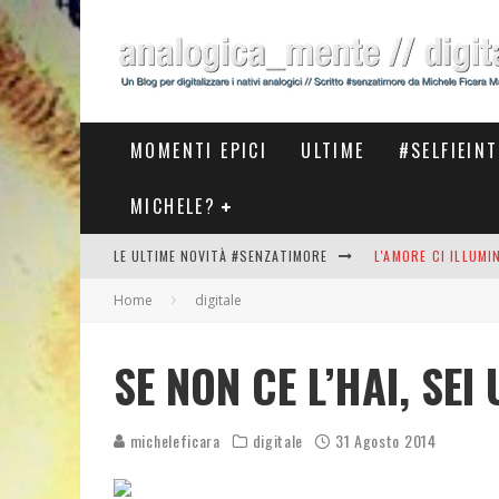
MOMENTI EPICI
ULTIME
#SELFIEIN
MICHELE?
LE ULTIME NOVITÀ #SENZATIMORE
L'AMORE CI ILLUM
Home
digitale
STASERA AL #MEET
THE NEW #ASICS #
SE NON CE L’HAI, SE
#COSEDILAVORO LA
micheleficara
digitale
31 Agosto 2014