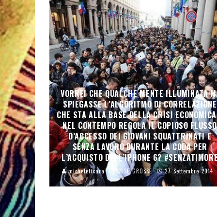
VORREI CHE QUALCHE MENTE ILLUMINATA M
SPIEGASSE L’ALGORITMO DI CORRELAZIONE
CHE STA ALLA BASE DELLA CRISI ECONOMICA
NEL CONTEMPO REGOLA IL COPIOSO FLUSS
D’ACCESSO DEI GIOVANI SQUATTRINATI E
SENZA LAVORO DURANTE LA CODA PER
L’ACQUISTO DELL’IPHONE 6? #SENZATIMOR
micheleficara
COSE GROSSE
27 Settembre 2014