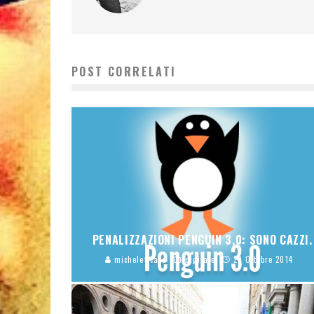
POST CORRELATI
PENALIZZAZIONI PENGUIN 3.0: SONO CAZZI.
micheleficara
digitale
22 Ottobre 2014