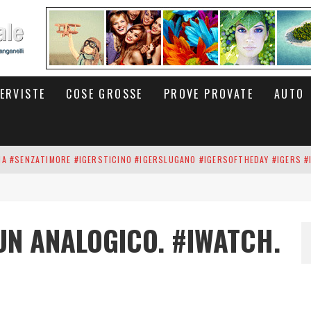
TERVISTE
COSE GROSSE
PROVE PROVATE
AUTO
INA #SENZATIMORE #IGERSTICINO #IGERSLUGANO #IGERSOFTHEDAY #IGERS #
UP DEI CARBONARI DEI #BITCOIN E DELLA #BLOCKCHAIN #SENZATIMORE
RUNNING #SHOES IN MY HANDS #SENZATIMORE #IGERS #IGERSMILANO #IGE
I UN ANALOGICO. #IWATCH.
 PORTA DELL'INFERNO È QUI: IL CENTRO COMMERCIALE DI ARESE OLTRE 10 K