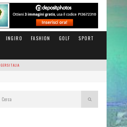
INGIRO
FASHION
GOLF
SPORT
IGERSITALIA
RSOFTHEDAY
M DI CODA. POTETE MORIRE QUI.