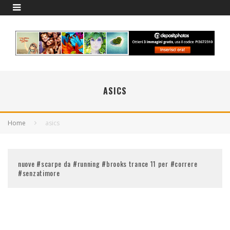
ASICS
Home
asics
nuove #scarpe da #running #brooks trance 11 per #correre
#senzatimore