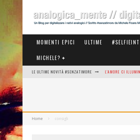
MOMENTI EPICI
ULTIME
#SELFIEIN
MICHELE?
LE ULTIME NOVITÀ #SENZATIMORE
L'AMORE CI ILLUM
STASERA AL #MEET
THE NEW #ASICS #
#COSEDILAVORO LA
Home
consigli