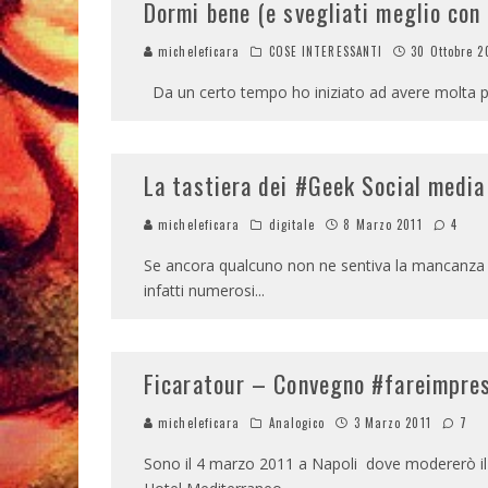
Dormi bene (e svegliati meglio con 
micheleficara
COSE INTERESSANTI
30 Ottobre 2
Da un certo tempo ho iniziato ad avere molta pi
La tastiera dei #Geek Social medi
micheleficara
digitale
8 Marzo 2011
4
Se ancora qualcuno non ne sentiva la mancanza e
infatti numerosi
...
Ficaratour – Convegno #fareimpre
micheleficara
Analogico
3 Marzo 2011
7
Sono il 4 marzo 2011 a Napoli dove modererò il