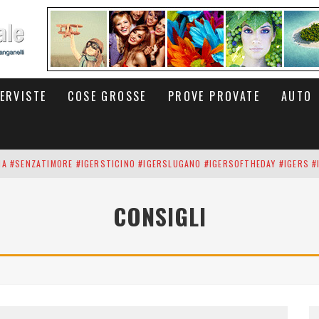
TERVISTE
COSE GROSSE
PROVE PROVATE
AUTO
INA #SENZATIMORE #IGERSTICINO #IGERSLUGANO #IGERSOFTHEDAY #IGERS #
UP DEI CARBONARI DEI #BITCOIN E DELLA #BLOCKCHAIN #SENZATIMORE
CONSIGLI
RUNNING #SHOES IN MY HANDS #SENZATIMORE #IGERS #IGERSMILANO #IGE
 PORTA DELL'INFERNO È QUI: IL CENTRO COMMERCIALE DI ARESE OLTRE 10 K