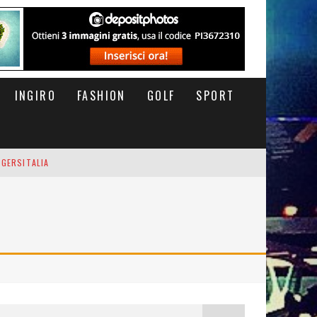
INGIRO
FASHION
GOLF
SPORT
IGERSITALIA
RSOFTHEDAY
M DI CODA. POTETE MORIRE QUI.