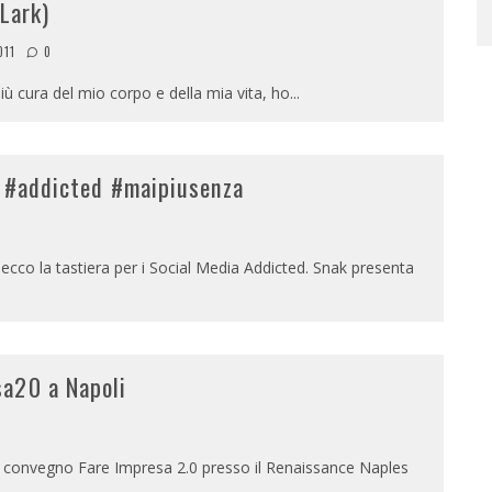
Lark)
011
0
ù cura del mio corpo e della mia vita, ho
...
a #addicted #maipiusenza
cco la tastiera per i Social Media Addicted. Snak presenta
sa20 a Napoli
 convegno Fare Impresa 2.0 presso il Renaissance Naples