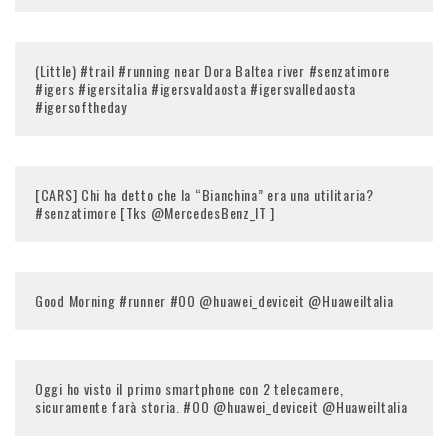
(Little) #trail #running near Dora Baltea river #senzatimore
#igers #igersitalia #igersvaldaosta #igersvalledaosta
#igersoftheday
[CARS] Chi ha detto che la “Bianchina” era una utilitaria?
#senzatimore [Tks @MercedesBenz_IT ]
Good Morning #runner #OO @huawei_deviceit @HuaweiItalia
Oggi ho visto il primo smartphone con 2 telecamere,
sicuramente farà storia. #OO @huawei_deviceit @HuaweiItalia