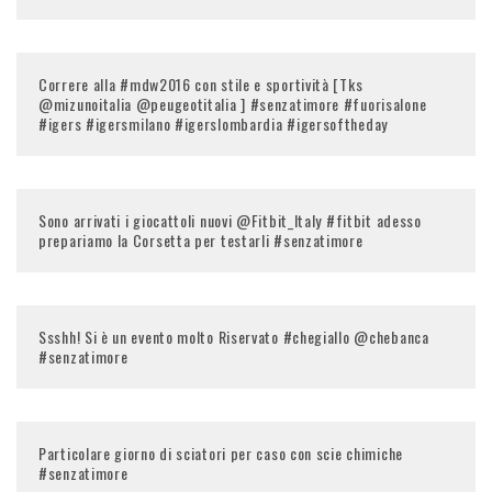
Correre alla #mdw2016 con stile e sportività [Tks
@mizunoitalia @peugeotitalia ] #senzatimore #fuorisalone
#igers #igersmilano #igerslombardia #igersoftheday
Sono arrivati i giocattoli nuovi @Fitbit_Italy #fitbit adesso
prepariamo la Corsetta per testarli #senzatimore
Ssshh! Si è un evento molto Riservato #chegiallo @chebanca
#senzatimore
Particolare giorno di sciatori per caso con scie chimiche
#senzatimore