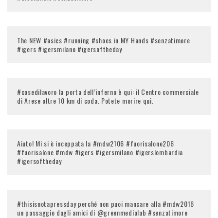
The NEW #asics #running #shoes in MY Hands #senzatimore
#igers #igersmilano #igersoftheday
#cosedilavoro la porta dell’inferno è qui: il Centro commerciale
di Arese oltre 10 km di coda. Potete morire qui.
Aiuto! Mi si è inceppata la #mdw2106 #fuorisalone206
#fuorisalone #mdw #igers #igersmilano #igerslombardia
#igersoftheday
#thisisnotapressday perché non puoi mancare alla #mdw2016
un passaggio dagli amici di @greenmedialab #senzatimore