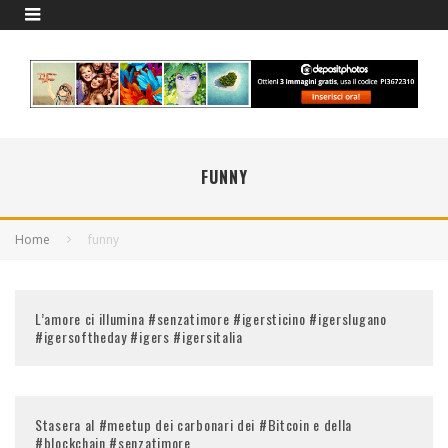
FUNNY
Home
funny
L’amore ci illumina #senzatimore #igersticino #igerslugano
#igersoftheday #igers #igersitalia
Stasera al #meetup dei carbonari dei #Bitcoin e della
#blockchain #senzatimore