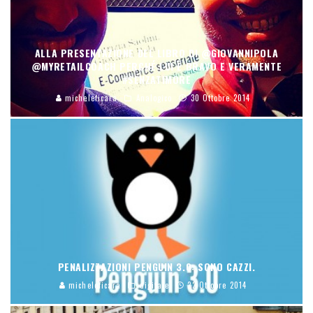
ALLA PRESENTAZIONE DEL LIBRO DI @GIOVANNIPOLA
@MYRETAILCOACH PERCHÉ LUI È BRAVO E VERAMENTE
#SENZATIMORE
micheleficara
Analogico
30 Ottobre 2014
PENALIZZAZIONI PENGUIN 3.0: SONO CAZZI.
micheleficara
digitale
22 Ottobre 2014