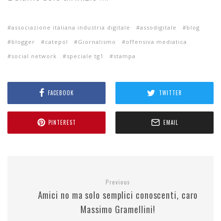
associazione italiana industria digitale
assodigitale
blog
blogger
catepol
Giornalismo
offensiva mediatica
social network
speciale tg1
stampa
FACEBOOK
TWITTER
PINTEREST
EMAIL
Previous
Amici no ma solo semplici conoscenti, caro
Massimo Gramellini!