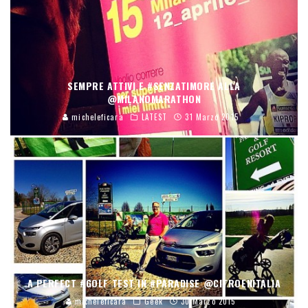
SEMPRE ATTIVI E #SENZATIMORE ALLA
@MILANOMARATHON
micheleficara
LATEST
31 Marzo 2015
A PERFECT #GOLF TEST IN #PARADISE @CITROENITALIA
micheleficara
Geek
30 Marzo 2015