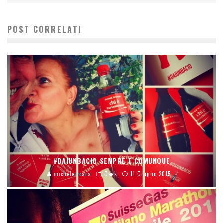
POST CORRELATI
#DAIUNBACIO SEMPRE E COMUNQUE
micheleficara
Geek
11 Giugno 2015