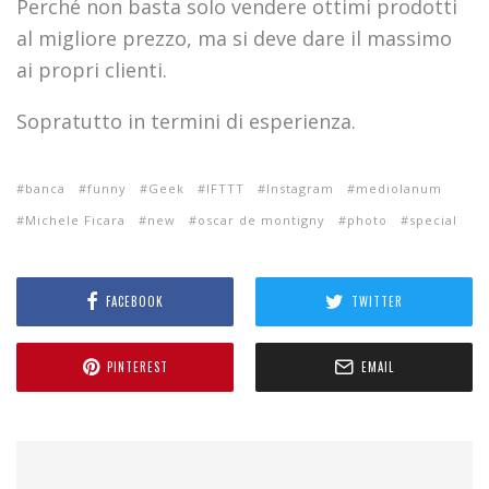
Perché non basta solo vendere ottimi prodotti
al migliore prezzo, ma si deve dare il massimo
ai propri clienti.
Sopratutto in termini di esperienza.
banca
funny
Geek
IFTTT
Instagram
mediolanum
Michele Ficara
new
oscar de montigny
photo
special
FACEBOOK
TWITTER
PINTEREST
EMAIL