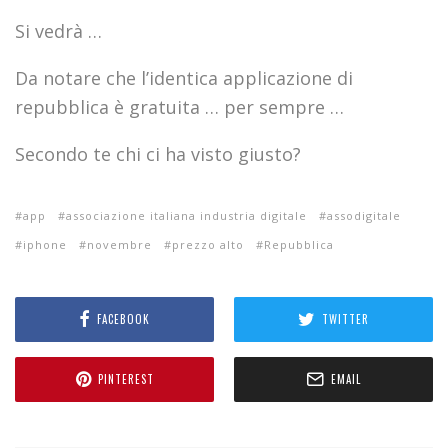
Si vedrà …
Da notare che l’identica applicazione di
repubblica è gratuita … per sempre …
Secondo te chi ci ha visto giusto?
app
associazione italiana industria digitale
assodigitale
iphone
novembre
prezzo alto
Repubblica
FACEBOOK
TWITTER
PINTEREST
EMAIL