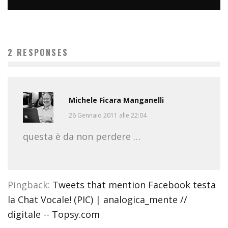
#COSEDILAVORO LA PORTA DELL’INFERNO È QUI: IL
CENTRO COMMERCIALE DI ARESE OLTRE 10 KM DI CODA.
POTETE MORIRE QUI.
2 RESPONSES
micheleficara
Geek
16 Aprile 2016
Michele Ficara Manganelli
26 Gennaio 2011 alle 22:04
questa è da non perdere …
Pingback:
Tweets that mention Facebook testa
la Chat Vocale! (PIC) | analogica_mente //
digitale -- Topsy.com