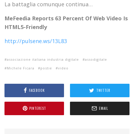
La battaglia comunque continua…
MeFeedia Reports 63 Percent Of Web Video Is
HTML5-Friendly
http://pulsene.ws/13L83
associazione italiana industria digitale
assodigitale
Michele Ficara
postie
video
FACEBOOK
TWITTER
PINTEREST
EMAIL