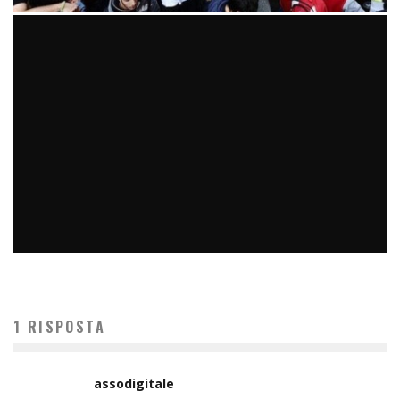
DOPO AVERE ASCOLTATO COSE (RISERVATE) IERI SERA HO
RIVALUTATO IL LAVORO DI ALCUNI POLITICI ITALIANI. MA
HO DEFINITIVAMENTE PERSO LA FIDUCIA NEGLI ALTRI.
1 RISPOSTA
#SENZATIMORE
micheleficara
digitale
26 Settembre 2014
assodigitale