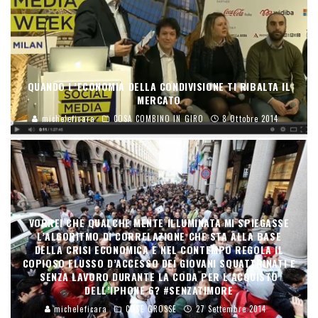
QUANDO L’ECONOMIA DELLA CONDIVISIONE TI RIBALTA IL
MERCATO
micheleficara
COSA COMBINO IN GIRO
8 Ottobre 2014
VORREI CHE QUALCHE MENTE ILLUMINATA MI SPIEGASSE
L’ALGORITMO DI CORRELAZIONE CHE STA ALLA BASE
DELLA CRISI ECONOMICA E NEL CONTEMPO REGOLA IL
COPIOSO FLUSSO D’ACCESSO DEI GIOVANI SQUATTRINATI E
SENZA LAVORO DURANTE LA CODA PER L’ACQUISTO
DELL’IPHONE 6? #SENZATIMORE
micheleficara
COSE GROSSE
27 Settembre 2014