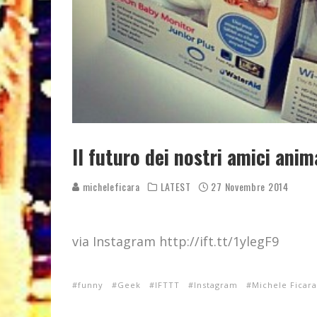
Il futuro dei nostri amici anim
micheleficara
LATEST
27 Novembre 2014
via Instagram http://ift.tt/1ylegF9
funny
Geek
IFTTT
Instagram
Michele Ficara