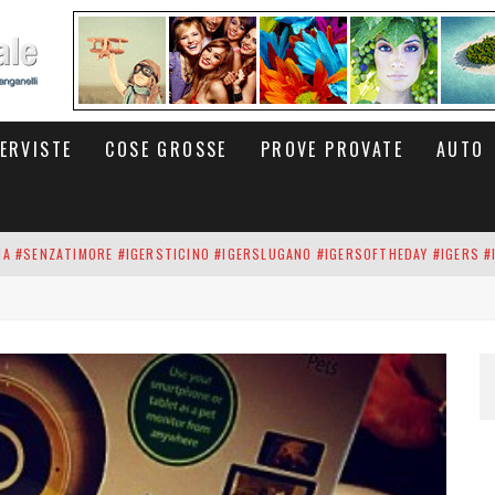
TERVISTE
COSE GROSSE
PROVE PROVATE
AUTO
INA #SENZATIMORE #IGERSTICINO #IGERSLUGANO #IGERSOFTHEDAY #IGERS #
UP DEI CARBONARI DEI #BITCOIN E DELLA #BLOCKCHAIN #SENZATIMORE
RUNNING #SHOES IN MY HANDS #SENZATIMORE #IGERS #IGERSMILANO #IGE
 PORTA DELL'INFERNO È QUI: IL CENTRO COMMERCIALE DI ARESE OLTRE 10 K