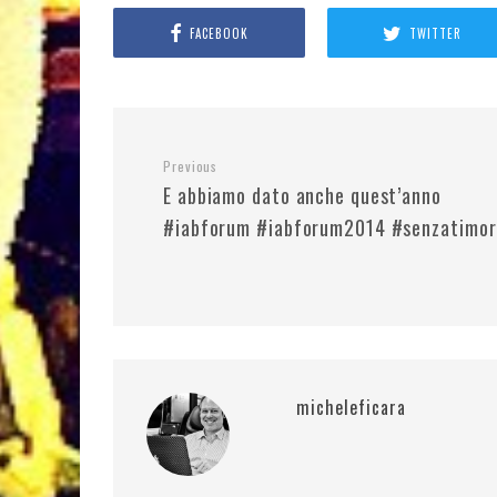
FACEBOOK
TWITTER
Previous
E abbiamo dato anche quest’anno
#iabforum #iabforum2014 #senzatimor
micheleficara