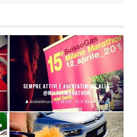
SEMPRE ATTIVI E #SENZATIMORE ALLA
@MILANOMARATHON
micheleficara
LATEST
31 Marzo 2015