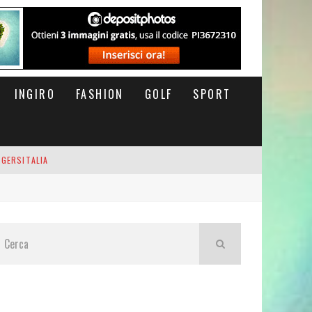
INGIRO
FASHION
GOLF
SPORT
IGERSITALIA
RSOFTHEDAY
M DI CODA. POTETE MORIRE QUI.