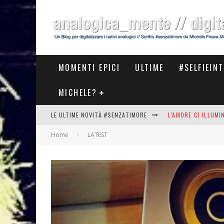
MOMENTI EPICI
ULTIME
#SELFIEIN
MICHELE?
LE ULTIME NOVITÀ #SENZATIMORE
L'AMORE CI ILLUM
Home
LATEST
STASERA AL #MEET
THE NEW #ASICS #
#COSEDILAVORO LA