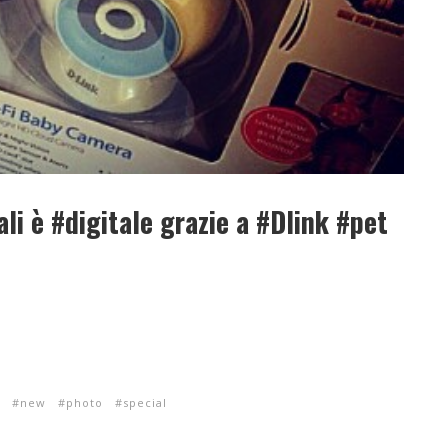
ali è #digitale grazie a #Dlink #pet
new
photo
special