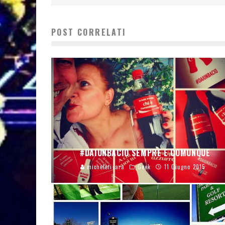
POST CORRELATI
#DAIUNBACIO SEMPRE E COMUNQUE
micheleficara
Geek
11 Giugno 2015