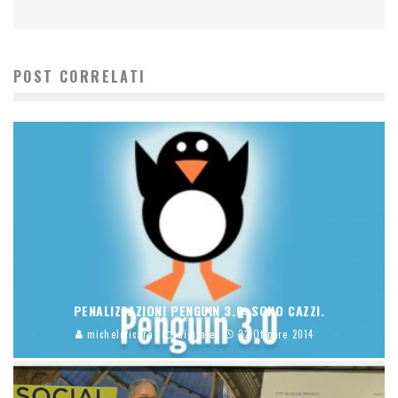
POST CORRELATI
PENALIZZAZIONI PENGUIN 3.0: SONO CAZZI.
micheleficara
digitale
22 Ottobre 2014