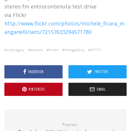
stereo fm entrocontenuta test drive
via Flickr
http://www.flickr.com/photos/michele_ficara_m
anganelli/sets/72157633294571780
convegno
evento
flickr
fotogallery
IFTTT
FACEBOOK
TWITTER
PINTEREST
EMAIL
Previous