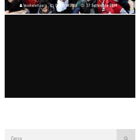
micheleficara
COSE GROSSE
27 Settembre 2014
DOPO AVERE ASCOLTATO COSE (RISERVATE) IERI SERA HO
RIVALUTATO IL LAVORO DI ALCUNI POLITICI ITALIANI. MA
HO DEFINITIVAMENTE PERSO LA FIDUCIA NEGLI ALTRI.
#SENZATIMORE
micheleficara
digitale
26 Settembre 2014