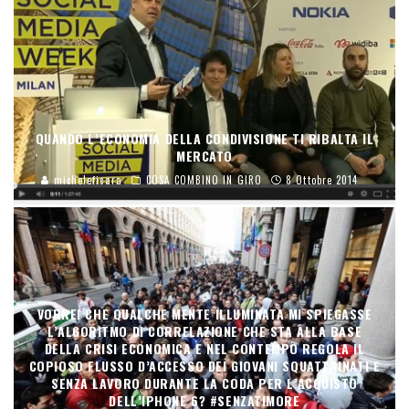
QUANDO L’ECONOMIA DELLA CONDIVISIONE TI RIBALTA IL
MERCATO
micheleficara
COSA COMBINO IN GIRO
8 Ottobre 2014
VORREI CHE QUALCHE MENTE ILLUMINATA MI SPIEGASSE
L’ALGORITMO DI CORRELAZIONE CHE STA ALLA BASE
DELLA CRISI ECONOMICA E NEL CONTEMPO REGOLA IL
COPIOSO FLUSSO D’ACCESSO DEI GIOVANI SQUATTRINATI E
SENZA LAVORO DURANTE LA CODA PER L’ACQUISTO
DELL’IPHONE 6? #SENZATIMORE