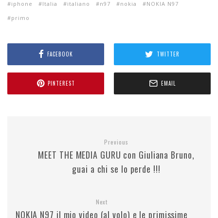
iphone
Italia
italiano
n97
nokia
NOKIA N97
primo
FACEBOOK
TWITTER
PINTEREST
EMAIL
Previous
MEET THE MEDIA GURU con Giuliana Bruno,
guai a chi se lo perde !!!
Next
NOKIA N97 il mio video (al volo) e le primissime