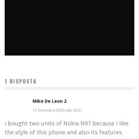
DOPO AVERE ASCOLTATO COSE (RISERVATE) IERI SERA HO
RIVALUTATO IL LAVORO DI ALCUNI POLITICI ITALIANI. MA
HO DEFINITIVAMENTE PERSO LA FIDUCIA NEGLI ALTRI.
1 RISPOSTA
#SENZATIMORE
micheleficara
digitale
26 Settembre 2014
Mike De Leon 2
15 Dicembre 2009 alle 04:51
i bought two units of Nokia N97 because i like
the style of this phone and also its features.