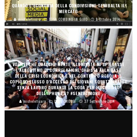
QUANDO L’ECONOMIA DELLA CONDIVISIONE TI RIBALTA IL
MERCATO
micheleficara
COSA COMBINO IN GIRO
8 Ottobre 2014
VORREI CHE QUALCHE MENTE ILLUMINATA MI SPIEGASSE
L’ALGORITMO DI CORRELAZIONE CHE STA ALLA BASE
DELLA CRISI ECONOMICA E NEL CONTEMPO REGOLA IL
COPIOSO FLUSSO D’ACCESSO DEI GIOVANI SQUATTRINATI E
SENZA LAVORO DURANTE LA CODA PER L’ACQUISTO
DELL’IPHONE 6? #SENZATIMORE
micheleficara
COSE GROSSE
27 Settembre 2014