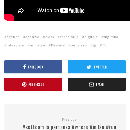
agenda
agenzia
class
crescitalia
digitale
digitalia
intervista
ministro
Passera
pensiero
tg
TV
FACEBOOK
TWITTER
PINTEREST
EMAIL
Previous
#settcom la partenza #where #milan #run