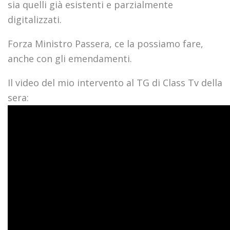
sia quelli già esistenti e parzialmente
digitalizzati.
Forza Ministro Passera, ce la possiamo fare,
anche con gli emendamenti.
Il video del mio intervento al TG di Class Tv della
sera: