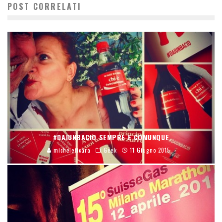
POST CORRELATI
#DAIUNBACIO SEMPRE E COMUNQUE
micheleficara
Geek
11 Giugno 2015