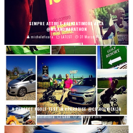
SEMPRE ATTIVI E #SENZATIMORE ALLA
@MILANOMARATHON
micheleficara
LATEST
31 Marzo 2015
A PERFECT #GOLF TEST IN #PARADISE @CITROENITALIA
micheleficara
Geek
30 Marzo 2015