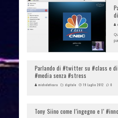
P
d
m
Qu
pa
Parlando di #twitter su #class e di
#media senza #stress
micheleficara
digitale
19 Luglio 2012
0
Tony Siino come l’ingegno e l’ #inn