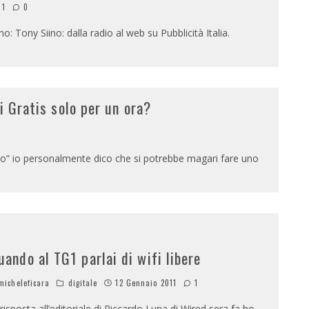
11
0
no: Tony Siino: dalla radio al web su Pubblicità Italia.
i Gratis solo per un ora?
o” io personalmente dico che si potrebbe magari fare uno
uando al TG1 parlai di wifi libere
icheleficara
digitale
12 Gennaio 2011
1
 risposta all’editoriale di Riccardo Luna di Wired sera fa ho