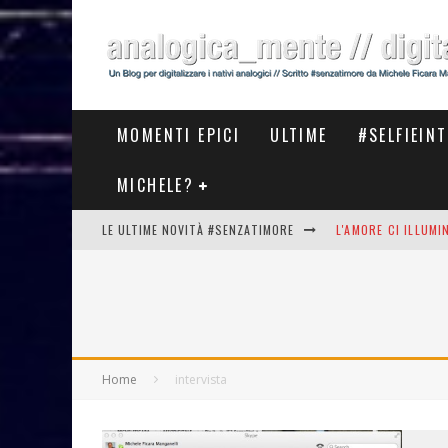
MOMENTI EPICI
ULTIME
#SELFIEIN
MICHELE?
LE ULTIME NOVITÀ #SENZATIMORE
L'AMORE CI ILLUM
STASERA AL #MEET
THE NEW #ASICS #
#COSEDILAVORO LA
Home
intervista