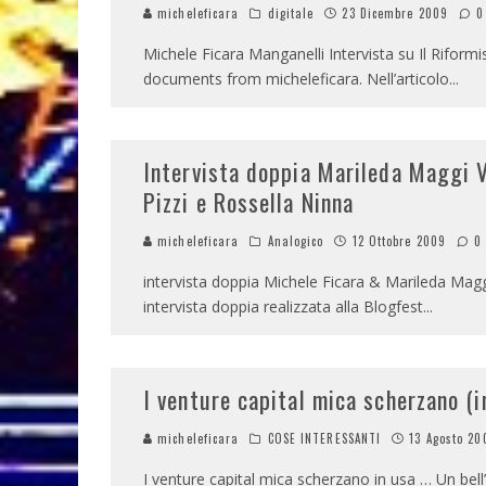
micheleficara
digitale
23 Dicembre 2009
0
Michele Ficara Manganelli Intervista su Il Riform
documents from micheleficara. Nell’articolo
...
Intervista doppia Marileda Maggi V
Pizzi e Rossella Ninna
micheleficara
Analogico
12 Ottobre 2009
0
intervista doppia Michele Ficara & Marileda Ma
intervista doppia realizzata alla Blogfest
...
I venture capital mica scherzano (i
micheleficara
COSE INTERESSANTI
13 Agosto 20
I venture capital mica scherzano in usa … Un be