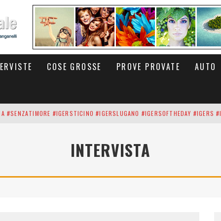
TERVISTE
COSE GROSSE
PROVE PROVATE
AUTO
INA #SENZATIMORE #IGERSTICINO #IGERSLUGANO #IGERSOFTHEDAY #IGERS #
UP DEI CARBONARI DEI #BITCOIN E DELLA #BLOCKCHAIN #SENZATIMORE
INTERVISTA
RUNNING #SHOES IN MY HANDS #SENZATIMORE #IGERS #IGERSMILANO #IGE
 PORTA DELL'INFERNO È QUI: IL CENTRO COMMERCIALE DI ARESE OLTRE 10 K