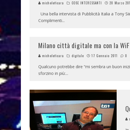
micheleficara
COSE INTERESSANTI
20 Marzo 20
Una bella intervista di Pubblicità Italia a Tony Sii
Complimenti
...
Milano città digitale ma con la WiF
micheleficara
digitale
17 Gennaio 2011
0
Qualcuno potrebbe dire “mi sembra un buon inizi
sforzino in più:
...
Q
m
In