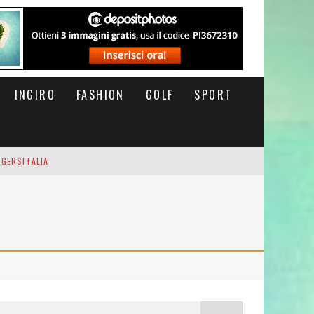
INGIRO
FASHION
GOLF
SPORT
IGERSITALIA
RSOFTHEDAY
M DI CODA. POTETE MORIRE QUI.