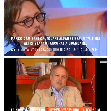
MARCO CAMISANI CALZOLARI ALFABETIZZA IN TV, E GLI
ALTRI STANNO (ANCORA) A GUARDARE.
micheleficara
COSA COMBINO IN GIRO
11 Ottobre 2014
LE NOVITÀ TECNOLOGICHE PER L’AUTUNNO DA IFA 2014