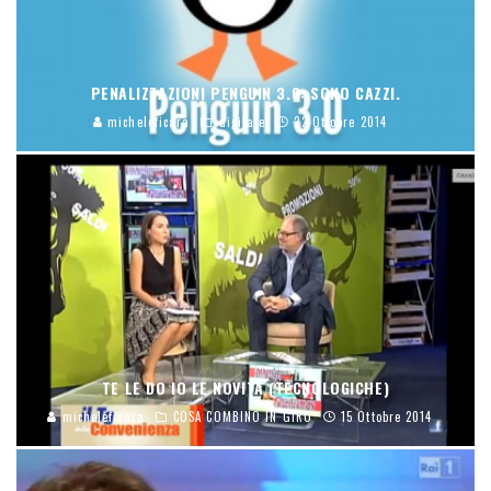
PENALIZZAZIONI PENGUIN 3.0: SONO CAZZI.
micheleficara
digitale
22 Ottobre 2014
TE LE DO IO LE NOVITÀ (TECNOLOGICHE)
micheleficara
COSA COMBINO IN GIRO
15 Ottobre 2014