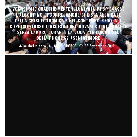
VORREI CHE QUALCHE MENTE ILLUMINATA MI SPIEGASSE
L’ALGORITMO DI CORRELAZIONE CHE STA ALLA BASE
DELLA CRISI ECONOMICA E NEL CONTEMPO REGOLA IL
COPIOSO FLUSSO D’ACCESSO DEI GIOVANI SQUATTRINATI E
SENZA LAVORO DURANTE LA CODA PER L’ACQUISTO
DELL’IPHONE 6? #SENZATIMORE
micheleficara
COSE GROSSE
27 Settembre 2014