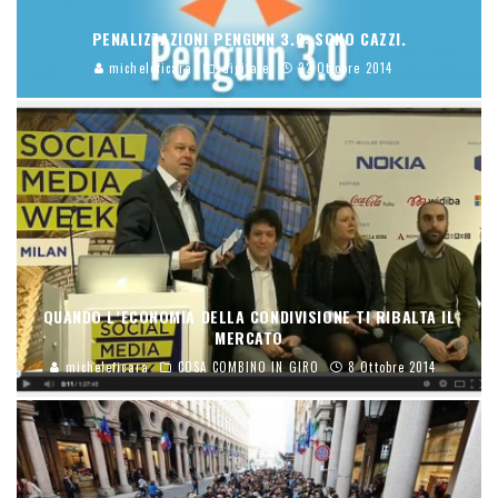
PENALIZZAZIONI PENGUIN 3.0: SONO CAZZI.
micheleficara
digitale
22 Ottobre 2014
QUANDO L’ECONOMIA DELLA CONDIVISIONE TI RIBALTA IL
MERCATO
micheleficara
COSA COMBINO IN GIRO
8 Ottobre 2014