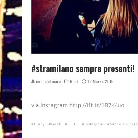
#stramilano sempre presenti!
micheleficara
Geek
12 Marzo 2015
via Instagram http://ift.tt/1B7K4uo
funny
Geek
IFTTT
Instagram
Michele Ficara