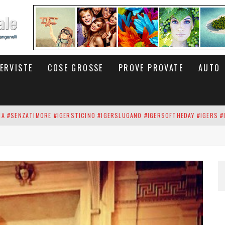
TERVISTE
COSE GROSSE
PROVE PROVATE
AUTO
INA #SENZATIMORE #IGERSTICINO #IGERSLUGANO #IGERSOFTHEDAY #IGERS #
UP DEI CARBONARI DEI #BITCOIN E DELLA #BLOCKCHAIN #SENZATIMORE
RUNNING #SHOES IN MY HANDS #SENZATIMORE #IGERS #IGERSMILANO #IGE
 PORTA DELL'INFERNO È QUI: IL CENTRO COMMERCIALE DI ARESE OLTRE 10 K