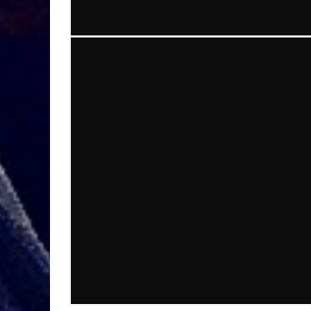
L’AMORE CI ILLUMINA #SENZATIMORE
#IGERSTICINO #IGERSLUGANO
#IGERSOFTHEDAY #IGERS #IGERSITALIA
micheleficara
Geek
25 Aprile 2016