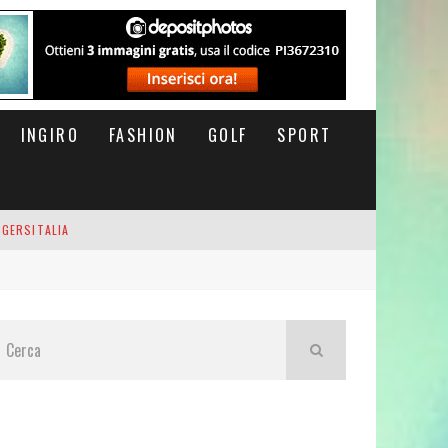
INGIRO
FASHION
GOLF
SPORT
IGERSITALIA
RSOFTHEDAY
M DI CODA. POTETE MORIRE QUI.