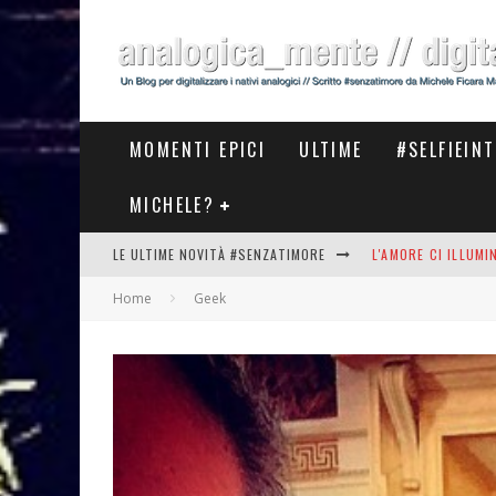
MOMENTI EPICI
ULTIME
#SELFIEIN
MICHELE?
LE ULTIME NOVITÀ #SENZATIMORE
L'AMORE CI ILLUM
Home
Geek
STASERA AL #MEET
THE NEW #ASICS #
#COSEDILAVORO LA