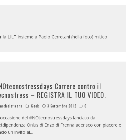
r la LILT insieme a Paolo Cerretani (nella foto) mitico
NOtecnostressdays Correre contro il
ecnostress – REGISTRA IL TUO VIDEO!
icheleficara
Geek
3 Settembre 2012
0
 occasione del #NOtecnostressdays lanciato da
tdipendenza Onlus di Enzo di Frenna aderisco con piacere e
ncio un invito ai
...