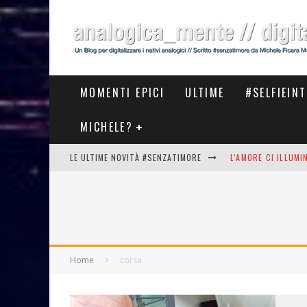
MOMENTI EPICI
ULTIME
#SELFIEIN
MICHELE?
LE ULTIME NOVITÀ #SENZATIMORE
L'AMORE CI ILLUM
STASERA AL #MEET
THE NEW #ASICS #
#COSEDILAVORO LA
Home
corsa