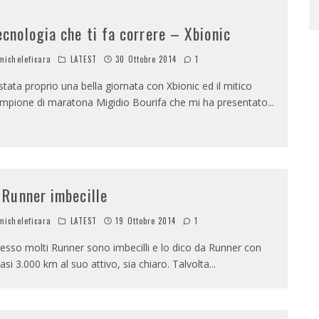
ecnologia che ti fa correre – Xbionic
icheleficara
LATEST
30 Ottobre 2014
1
 stata proprio una bella giornata con Xbionic ed il mitico
mpione di maratona Migidio Bourifa che mi ha presentato
...
l Runner imbecille
icheleficara
LATEST
19 Ottobre 2014
1
esso molti Runner sono imbecilli e lo dico da Runner con
asi 3.000 km al suo attivo, sia chiaro. Talvolta
...