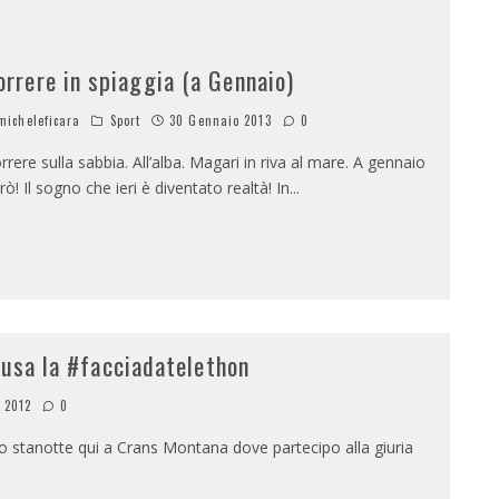
orrere in spiaggia (a Gennaio)
icheleficara
Sport
30 Gennaio 2013
0
rrere sulla sabbia. All’alba. Magari in riva al mare. A gennaio
rò! Il sogno che ieri è diventato realtà! In
...
 usa la #facciadatelethon
 2012
0
 stanotte qui a Crans Montana dove partecipo alla giuria