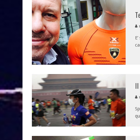
T
m
E’
ca
I
m
Sp
qu