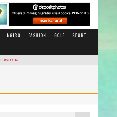
INGIRO
FASHION
GOLF
SPORT
IGERSITALIA
RSOFTHEDAY
M DI CODA. POTETE MORIRE QUI.