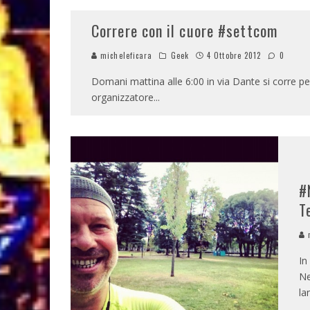
Correre con il cuore #settcom
micheleficara
Geek
4 Ottobre 2012
0
Domani mattina alle 6:00 in via Dante si corre pe
organizzatore
...
#
T
m
In
Ne
la