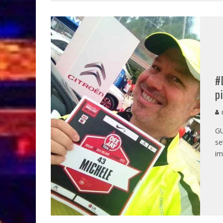
#
p
m
G
se
im