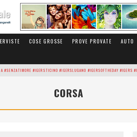
TERVISTE
COSE GROSSE
PROVE PROVATE
AUTO
INA #SENZATIMORE #IGERSTICINO #IGERSLUGANO #IGERSOFTHEDAY #IGERS #
UP DEI CARBONARI DEI #BITCOIN E DELLA #BLOCKCHAIN #SENZATIMORE
CORSA
RUNNING #SHOES IN MY HANDS #SENZATIMORE #IGERS #IGERSMILANO #IGE
 PORTA DELL'INFERNO È QUI: IL CENTRO COMMERCIALE DI ARESE OLTRE 10 K