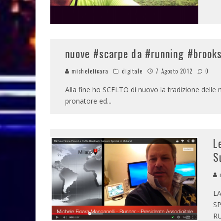
nuove #scarpe da #running #brooks
micheleficara
digitale
7 Agosto 2012
0
Alla fine ho SCELTO di nuovo la tradizione delle
pronatore ed
...
L
S
m
L
S
RU