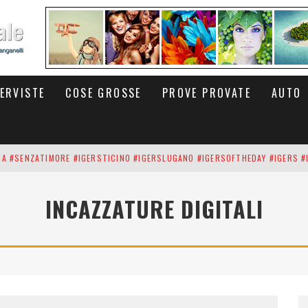
TERVISTE
COSE GROSSE
PROVE PROVATE
AUTO
INA #SENZATIMORE #IGERSTICINO #IGERSLUGANO #IGERSOFTHEDAY #IGERS #
UP DEI CARBONARI DEI #BITCOIN E DELLA #BLOCKCHAIN #SENZATIMORE
INCAZZATURE DIGITALI
RUNNING #SHOES IN MY HANDS #SENZATIMORE #IGERS #IGERSMILANO #IGE
 PORTA DELL'INFERNO È QUI: IL CENTRO COMMERCIALE DI ARESE OLTRE 10 K