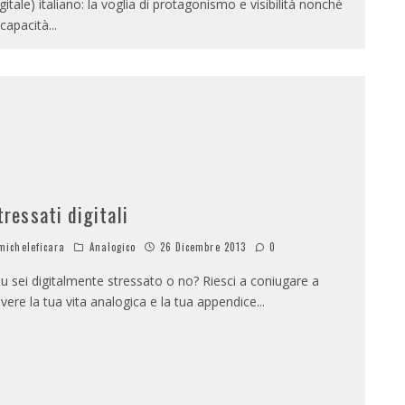
igitale) italiano: la voglia di protagonismo e visibilità nonché
incapacità
...
tressati digitali
icheleficara
Analogico
26 Dicembre 2013
0
tu sei digitalmente stressato o no? Riesci a coniugare a
vere la tua vita analogica e la tua appendice
...