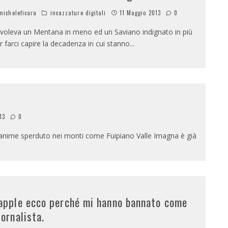
icheleficara
incazzature digitali
11 Maggio 2013
0
 voleva un Mentana in meno ed un Saviano indignato in più
r farci capire la decadenza in cui stanno
...
13
0
 anime sperduto nei monti come Fuipiano Valle Imagna è già
apple ecco perché mi hanno bannato come
iornalista.