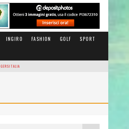
INGIRO
FASHION
GOLF
SPORT
IGERSITALIA
RSOFTHEDAY
M DI CODA. POTETE MORIRE QUI.