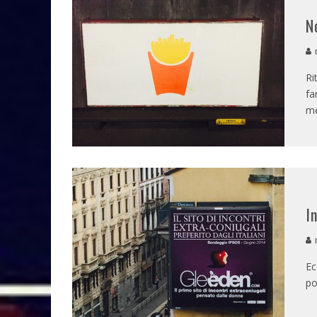
N
m
Ri
fa
me
I
m
Ec
po