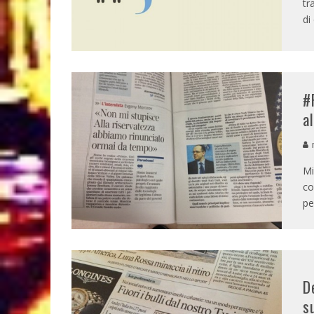
tr
di
#
a
m
Mi
co
pe
D
s