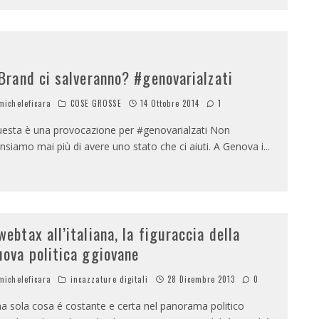
 Brand ci salveranno? #genovarialzati
icheleficara
COSE GROSSE
14 Ottobre 2014
1
esta è una provocazione per #genovarialzati Non
nsiamo mai più di avere uno stato che ci aiuti. A Genova i
...
webtax all’italiana, la figuraccia della
uova politica ggiovane
icheleficara
incazzature digitali
28 Dicembre 2013
0
a sola cosa é costante e certa nel panorama politico