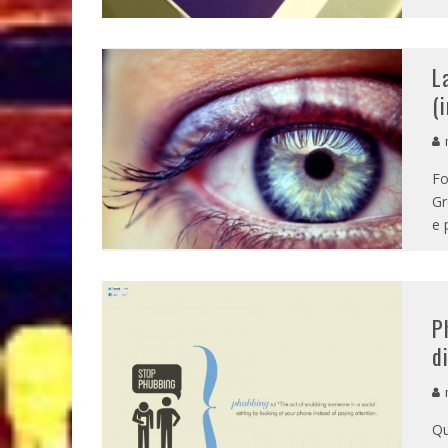
L
(
m
Fo
Gr
e 
P
d
m
Qu