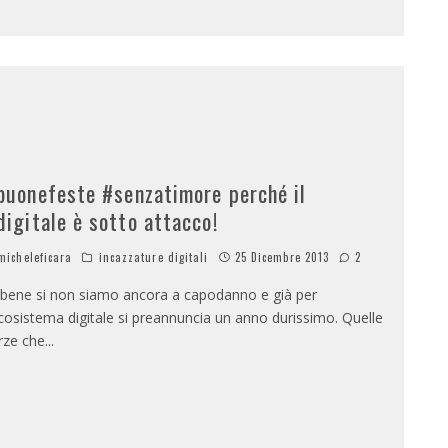
buonefeste #senzatimore perché il
digitale è sotto attacco!
icheleficara
incazzature digitali
25 Dicembre 2013
2
bene si non siamo ancora a capodanno e già per
ecosistema digitale si preannuncia un anno durissimo. Quelle
rze che
...