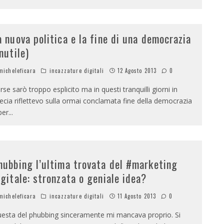
a nuova politica e la fine di una democrazia
inutile)
icheleficara
incazzature digitali
12 Agosto 2013
0
rse sarò troppo esplicito ma in questi tranquilli giorni in
ecia riflettevo sulla ormai conclamata fine della democrazia
per
...
hubbing l’ultima trovata del #marketing
igitale: stronzata o geniale idea?
icheleficara
incazzature digitali
11 Agosto 2013
0
esta del phubbing sinceramente mi mancava proprio. Si