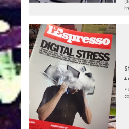
(d
l’
S
m
E 
do