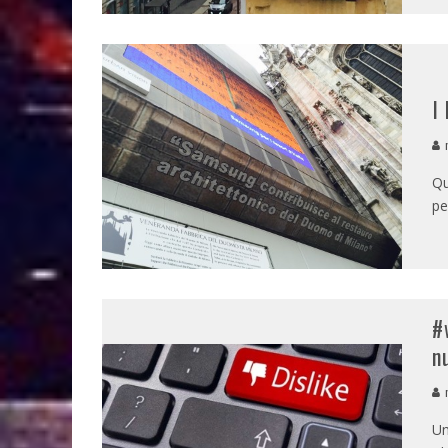
I
m
Qu
pe
#
n
m
Un