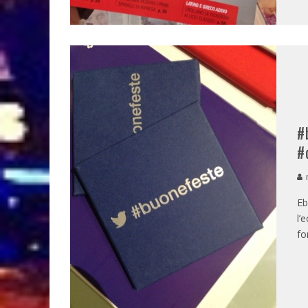
#
#
m
Eb
l’
fo