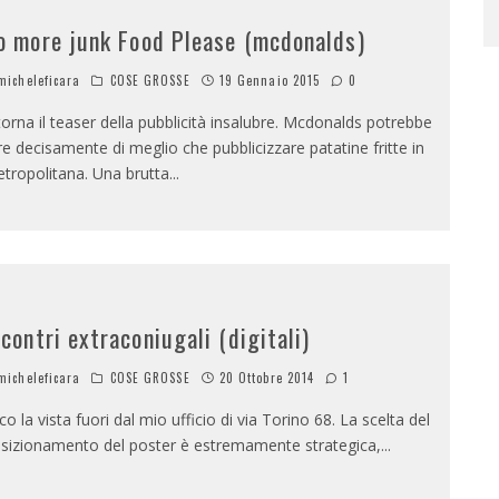
o more junk Food Please (mcdonalds)
icheleficara
COSE GROSSE
19 Gennaio 2015
0
torna il teaser della pubblicità insalubre. Mcdonalds potrebbe
re decisamente di meglio che pubblicizzare patatine fritte in
tropolitana. Una brutta
...
ncontri extraconiugali (digitali)
icheleficara
COSE GROSSE
20 Ottobre 2014
1
co la vista fuori dal mio ufficio di via Torino 68. La scelta del
sizionamento del poster è estremamente strategica,
...