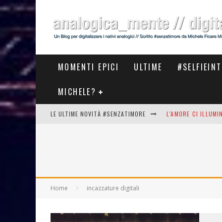
MOMENTI EPICI
ULTIME
#SELFIEIN
MICHELE?
LE ULTIME NOVITÀ #SENZATIMORE
L'AMORE CI ILLUM
STASERA AL #MEET
THE NEW #ASICS #
#COSEDILAVORO LA
Home
incazzature digitali