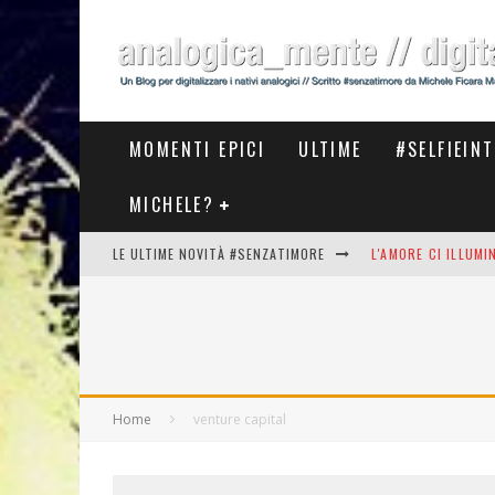
MOMENTI EPICI
ULTIME
#SELFIEIN
MICHELE?
LE ULTIME NOVITÀ #SENZATIMORE
L'AMORE CI ILLUM
STASERA AL #MEET
THE NEW #ASICS #
#COSEDILAVORO LA
Home
venture capital