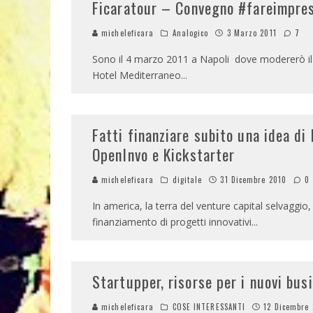
Ficaratour – Convegno #fareimpre
micheleficara
Analogico
3 Marzo 2011
7
Sono il 4 marzo 2011 a Napoli dove modererò il
Hotel Mediterraneo
...
Fatti finanziare subito una idea di
OpenInvo e Kickstarter
micheleficara
digitale
31 Dicembre 2010
0
In america, la terra del venture capital selvaggio, 
finanziamento di progetti innovativi
...
Startupper, risorse per i nuovi bus
micheleficara
COSE INTERESSANTI
12 Dicembre