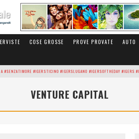
TERVISTE
COSE GROSSE
PROVE PROVATE
AUTO
INA #SENZATIMORE #IGERSTICINO #IGERSLUGANO #IGERSOFTHEDAY #IGERS #
UP DEI CARBONARI DEI #BITCOIN E DELLA #BLOCKCHAIN #SENZATIMORE
VENTURE CAPITAL
RUNNING #SHOES IN MY HANDS #SENZATIMORE #IGERS #IGERSMILANO #IGE
 PORTA DELL'INFERNO È QUI: IL CENTRO COMMERCIALE DI ARESE OLTRE 10 K