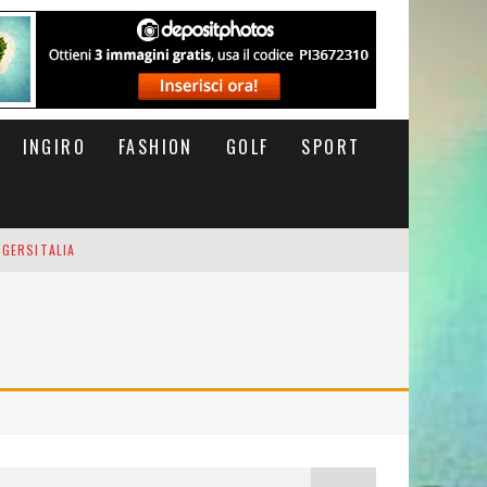
INGIRO
FASHION
GOLF
SPORT
IGERSITALIA
RSOFTHEDAY
M DI CODA. POTETE MORIRE QUI.