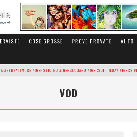
TERVISTE
COSE GROSSE
PROVE PROVATE
AUTO
INA #SENZATIMORE #IGERSTICINO #IGERSLUGANO #IGERSOFTHEDAY #IGERS #
UP DEI CARBONARI DEI #BITCOIN E DELLA #BLOCKCHAIN #SENZATIMORE
VOD
RUNNING #SHOES IN MY HANDS #SENZATIMORE #IGERS #IGERSMILANO #IGE
 PORTA DELL'INFERNO È QUI: IL CENTRO COMMERCIALE DI ARESE OLTRE 10 K