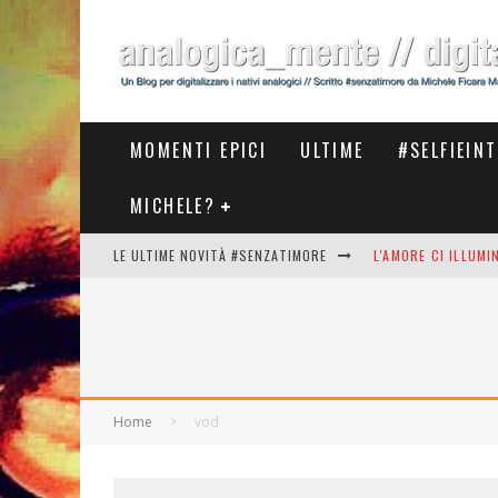
MOMENTI EPICI
ULTIME
#SELFIEIN
MICHELE?
LE ULTIME NOVITÀ #SENZATIMORE
L'AMORE CI ILLUM
STASERA AL #MEET
THE NEW #ASICS #
#COSEDILAVORO LA
Home
vod