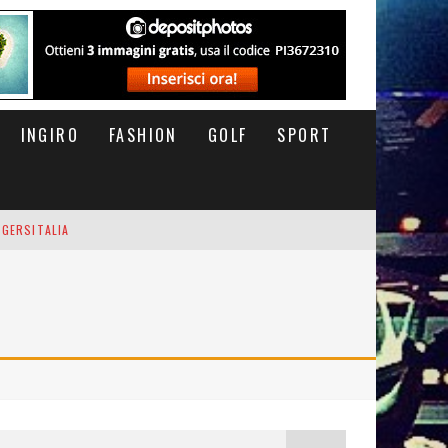
INGIRO
FASHION
GOLF
SPORT
IGERSITALIA
RSOFTHEDAY
M DI CODA. POTETE MORIRE QUI.