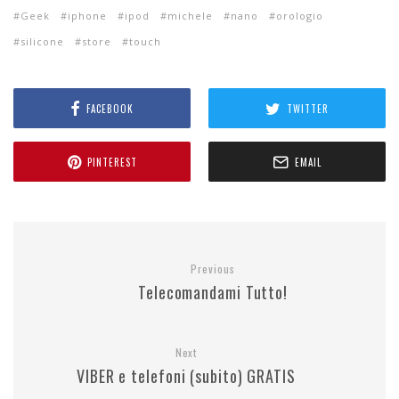
Geek
iphone
ipod
michele
nano
orologio
silicone
store
touch
FACEBOOK
TWITTER
PINTEREST
EMAIL
Previous
Telecomandami Tutto!
Next
VIBER e telefoni (subito) GRATIS