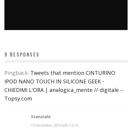
#COSEDILAVORO LA PORTA DELL’INFERNO È QUI: IL
CENTRO COMMERCIALE DI ARESE OLTRE 10 KM DI CODA.
POTETE MORIRE QUI.
9 RESPONSES
micheleficara
Geek
16 Aprile 2016
Pingback:
Tweets that mention CINTURINO
IPOD NANO TOUCH IN SILICONE GEEK -
CHIEDIMI L'ORA | analogica_mente // digitale --
Topsy.com
Stanziale
10 Dicembre 2010 alle 12:15