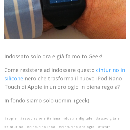
Indossato solo ora e già fa molto Geek!
Come resistere ad indossare questo
cinturino in
silicone
nero che trasforma il nuovo iPod Nano
Touch di Apple in un orologio in piena regola?
In fondo siamo solo uomini (geek)
apple
associazione italiana industria digitale
assodigitale
cinturino
cinturino ipod
cinturino orologio
ficara