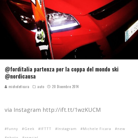
@forditalia partenza per la coppa del mondo ski
@nordicausa
micheleficara
auto
20 Dicembre 2014
via Instagram http://ift.tt/1wzKUCM
funny
Geek
IFTTT
Instagram
Michele Ficara
new
photo
special