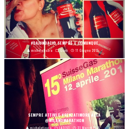
#DAIUNBACIO SEMPRE E COMUNQUE
micheleficara
Geek
11 Giugno 2015
SEMPRE ATTIVI E #SENZATIMORE ALLA
@MILANOMARATHON
micheleficara
LATEST
31 Marzo 2015