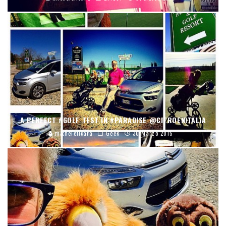
A PERFECT #GOLF TEST IN #PARADISE @CITROENITALIA
micheleficara
Geek
30 Marzo 2015