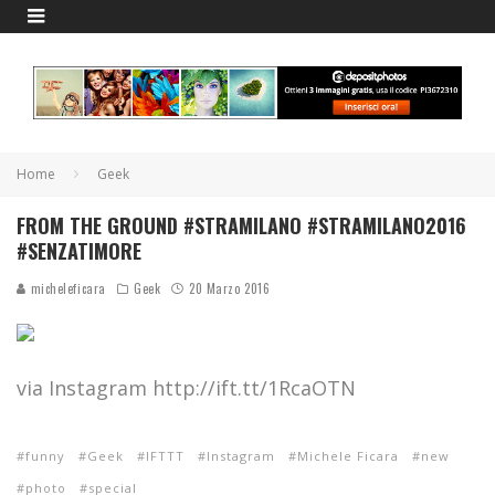
Home
Geek
FROM THE GROUND #STRAMILANO #STRAMILANO2016
#SENZATIMORE
micheleficara
Geek
20 Marzo 2016
via Instagram http://ift.tt/1RcaOTN
funny
Geek
IFTTT
Instagram
Michele Ficara
new
photo
special