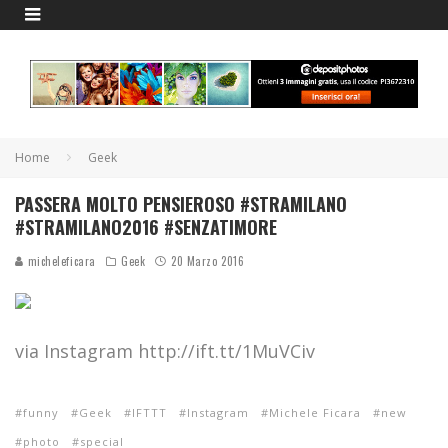
Home
Geek
PASSERA MOLTO PENSIEROSO #STRAMILANO
#STRAMILANO2016 #SENZATIMORE
micheleficara
Geek
20 Marzo 2016
via Instagram http://ift.tt/1MuVCiv
funny
Geek
IFTTT
Instagram
Michele Ficara
new
photo
special