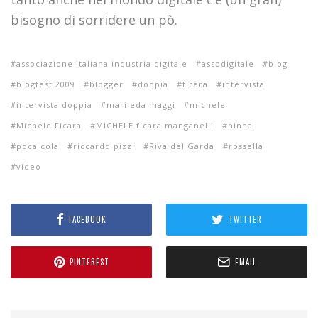
bisogno di sorridere un pò.
associazione italiana industria digitale
assodigitale
blog
blogfest 2009
blogger
doppia
ficara
intervista
intervista doppia
marileda maggi
michele
Michele Ficara
MICHELE ficara manganelli
ninna
poca cola
riccardo pizzi
Riva del Garda
rossella
video
FACEBOOK
TWITTER
PINTEREST
EMAIL