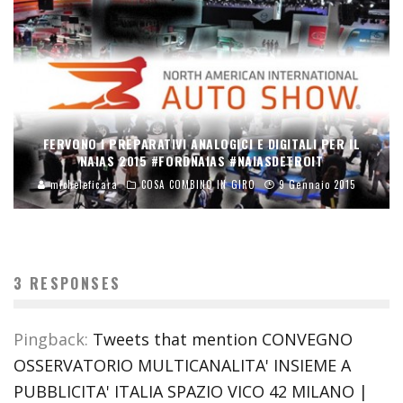
FERVONO I PREPARATIVI ANALOGICI E DIGITALI PER IL
NAIAS 2015 #FORDNAIAS #NAIASDETROIT
micheleficara
COSA COMBINO IN GIRO
9 Gennaio 2015
3 RESPONSES
Pingback:
Tweets that mention CONVEGNO
OSSERVATORIO MULTICANALITA' INSIEME A
PUBBLICITA' ITALIA SPAZIO VICO 42 MILANO |