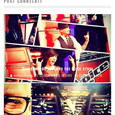
POST CORRELATI
RIASSUMENDO IL NUOVO THE VOICE #TVOI
micheleficara
COSA COMBINO IN GIRO
23 Febbraio 2015