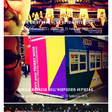
BEH QUEST’ANNO VE LO DO IO #THEVOICE
micheleficara
eventi
23 Febbraio 2015
QUELLA BARACCA DELL’#EXPO2015 #EPICFAIL
micheleficara
eventi
13 Febbraio 2015