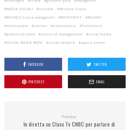
convegno
ficara
giovanni pola
manganelli
MEDIA SOCIALI
michele
Michele Ficara
MICHELE ficara manganelli
MICROSOFT
MILANO
multicanale
nielsen
osservatorio
Politecnico
pubblicità italia
school of management
social media
SOCIAL MEDIA WEEK
social network
spazio eventi
FACEBOOK
TWITTER
PINTEREST
EMAIL
Previous
In diretta su Class Tv CNBC per parlare di