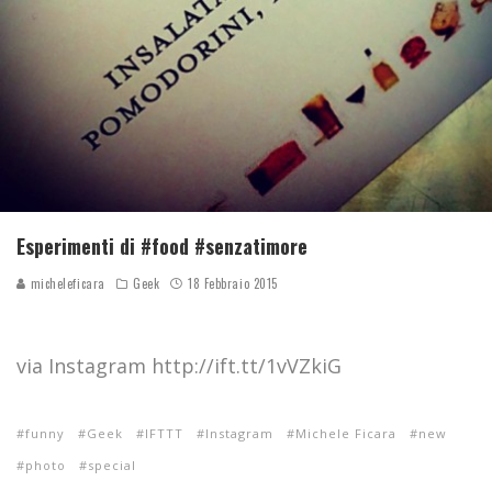
Esperimenti di #food #senzatimore
micheleficara
Geek
18 Febbraio 2015
via Instagram http://ift.tt/1vVZkiG
funny
Geek
IFTTT
Instagram
Michele Ficara
new
photo
special