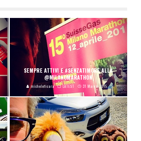
SEMPRE ATTIVI E #SENZATIMORE ALLA
@MILANOMARATHON
micheleficara
LATEST
31 Marzo 2015