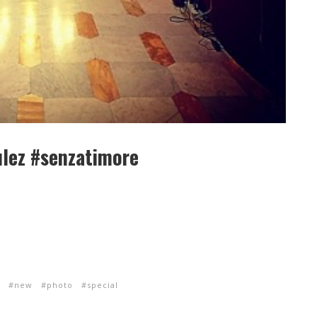
ulez #senzatimore
new
photo
special