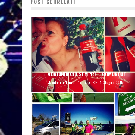
POST CORRELATI
#DAIUNBACIO SEMPRE E COMUNQUE
micheleficara
Geek
11 Giugno 2015