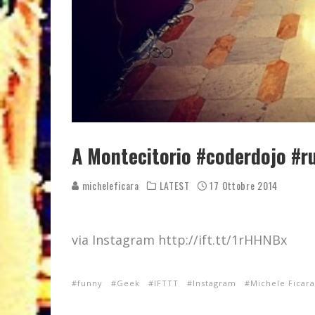
A Montecitorio #coderdojo #r
micheleficara
LATEST
17 Ottobre 2014
via Instagram http://ift.tt/1rHHNBx
funny
Geek
IFTTT
Instagram
Michele Ficara