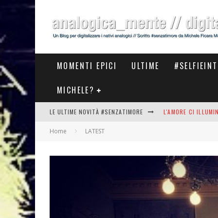
MOMENTI EPICI
ULTIME
#SELFIEIN
MICHELE?
LE ULTIME NOVITÀ #SENZATIMORE
L'AMORE CI ILLUM
Home
LATEST
STASERA AL #MEET
THE NEW #ASICS #
#COSEDILAVORO LA