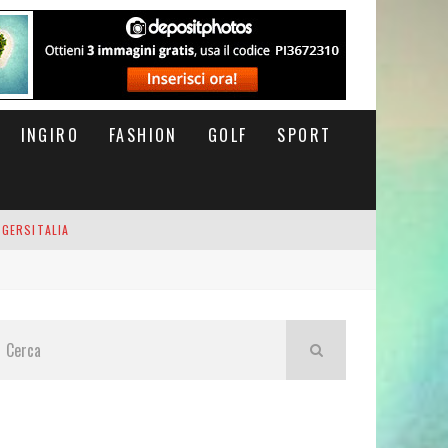
INGIRO
FASHION
GOLF
SPORT
IGERSITALIA
RSOFTHEDAY
M DI CODA. POTETE MORIRE QUI.