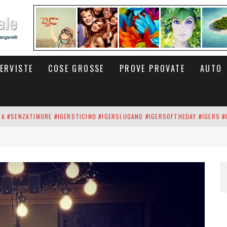
TERVISTE
COSE GROSSE
PROVE PROVATE
AUTO
INA #SENZATIMORE #IGERSTICINO #IGERSLUGANO #IGERSOFTHEDAY #IGERS #
UP DEI CARBONARI DEI #BITCOIN E DELLA #BLOCKCHAIN #SENZATIMORE
RUNNING #SHOES IN MY HANDS #SENZATIMORE #IGERS #IGERSMILANO #IGE
 PORTA DELL'INFERNO È QUI: IL CENTRO COMMERCIALE DI ARESE OLTRE 10 K