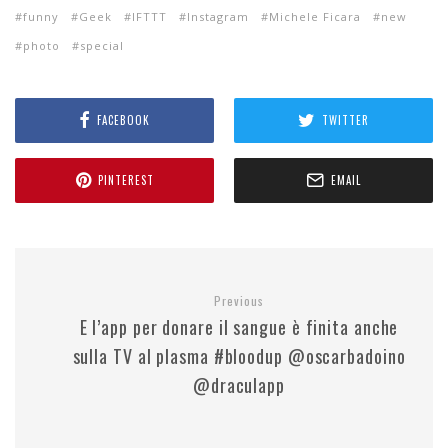
funny
Geek
IFTTT
Instagram
Michele Ficara
new
photo
special
FACEBOOK
TWITTER
PINTEREST
EMAIL
Previous
E l’app per donare il sangue è finita anche
sulla TV al plasma #bloodup @oscarbadoino
@draculapp