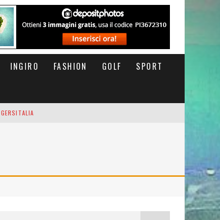
INGIRO
FASHION
GOLF
SPORT
IGERSITALIA
RSOFTHEDAY
M DI CODA. POTETE MORIRE QUI.