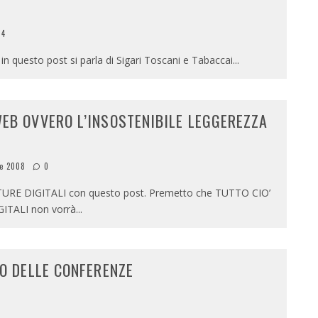
4
n questo post si parla di Sigari Toscani e Tabaccai
...
EB OVVERO L’INSOSTENIBILE LEGGEREZZA
re 2008
0
ZATURE DIGITALI con questo post. Premetto che TUTTO CIO’
TALI non vorrà
...
EO DELLE CONFERENZE