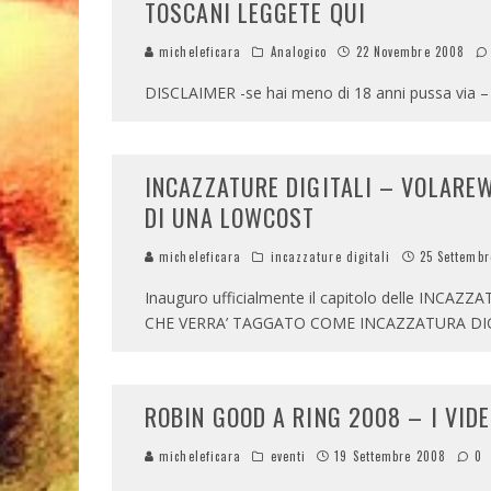
TOSCANI LEGGETE QUI
micheleficara
Analogico
22 Novembre 2008
DISCLAIMER -se hai meno di 18 anni pussa via – i
INCAZZATURE DIGITALI – VOLAREW
DI UNA LOWCOST
micheleficara
incazzature digitali
25 Settemb
Inauguro ufficialmente il capitolo delle INCAZ
CHE VERRA’ TAGGATO COME INCAZZATURA DIGI
ROBIN GOOD A RING 2008 – I VID
micheleficara
eventi
19 Settembre 2008
0