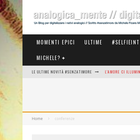
MOMENTI EPICI
ULTIME
#SELFIEIN
MICHELE?
LE ULTIME NOVITÀ #SENZATIMORE
L'AMORE CI ILLUM
STASERA AL #MEET
THE NEW #ASICS #
#COSEDILAVORO LA
Home
conferenze