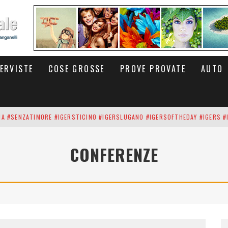
TERVISTE
COSE GROSSE
PROVE PROVATE
AUTO
INA #SENZATIMORE #IGERSTICINO #IGERSLUGANO #IGERSOFTHEDAY #IGERS #
UP DEI CARBONARI DEI #BITCOIN E DELLA #BLOCKCHAIN #SENZATIMORE
CONFERENZE
RUNNING #SHOES IN MY HANDS #SENZATIMORE #IGERS #IGERSMILANO #IGE
 PORTA DELL'INFERNO È QUI: IL CENTRO COMMERCIALE DI ARESE OLTRE 10 K