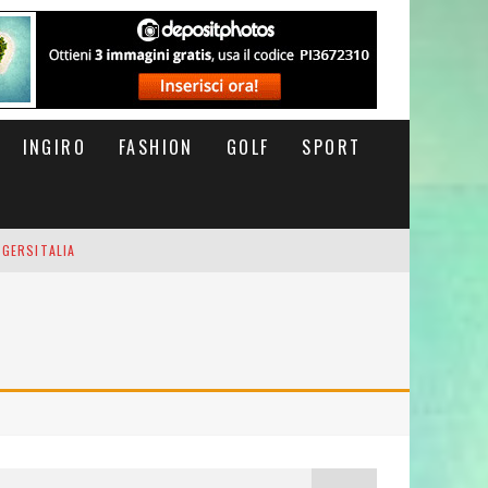
INGIRO
FASHION
GOLF
SPORT
IGERSITALIA
RSOFTHEDAY
M DI CODA. POTETE MORIRE QUI.