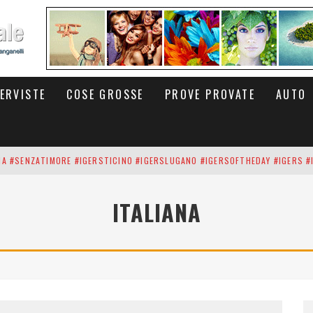
TERVISTE
COSE GROSSE
PROVE PROVATE
AUTO
INA #SENZATIMORE #IGERSTICINO #IGERSLUGANO #IGERSOFTHEDAY #IGERS #
UP DEI CARBONARI DEI #BITCOIN E DELLA #BLOCKCHAIN #SENZATIMORE
ITALIANA
RUNNING #SHOES IN MY HANDS #SENZATIMORE #IGERS #IGERSMILANO #IGE
 PORTA DELL'INFERNO È QUI: IL CENTRO COMMERCIALE DI ARESE OLTRE 10 K