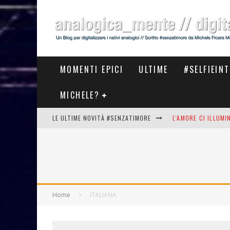
MOMENTI EPICI
ULTIME
#SELFIEIN
MICHELE?
LE ULTIME NOVITÀ #SENZATIMORE
L'AMORE CI ILLUM
STASERA AL #MEET
THE NEW #ASICS #
#COSEDILAVORO LA
Home
ITALIANA