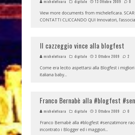
micheleficara
digitale
13 Ottobre 2009
0
View more documents from micheleficara. SCA
CONTATTI CLICCANDO QUI Innovatori, l’associ
Il cazzeggio vince alla blogfest
micheleficara
digitale
3 Ottobre 2009
2
Come era lecito aspettarsi alla Blogfest i miglior
italiana baby
...
Franco Bernabè alla #blogfest #sen
micheleficara
digitale
3 Ottobre 2009
0
Franco Bernabè alla #blogfest #senzatimore racc
incontrato i Blogger ed i maggiori
...