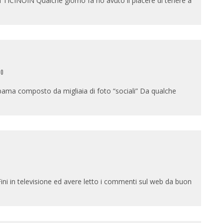
INOIN Qualche giorno fa ho avuto il piacere di tenere a
0
Obama composto da migliaia di foto “sociali” Da qualche
1
ini in televisione ed avere letto i commenti sul web da buon