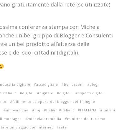
vano gratuitamente dalla rete (se utilizzate)
rossima conferenza stampa con Michela
i anche un bel gruppo di Blogger e Consulenti
te un bel prodotto all’altezza delle
e e dei suoi cittadini (digitali).
industria digitale
assodigitale
berlusconi
blog
 italia.it
digital
digitale
digitali
esperti digitali
ento
fallimento sciopero dei blogger del 14 luglio
innovazione
inq
Italia
italia.it
ITALIANA
italiani
 di montagna
michela brambilla
ministro del turismo
tare un viaggio con internet
rete