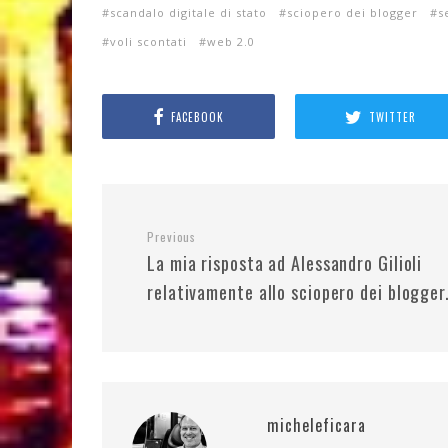
scandalo digitale di stato
sciopero dei blogger
s
voli scontati
web 2.0
FACEBOOK
TWITTER
Previous
La mia risposta ad Alessandro Gilioli
relativamente allo sciopero dei blogger
micheleficara