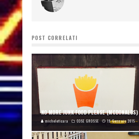
POST CORRELATI
NO MORE JUNK FOOD PLEASE (MCDONALDS)
micheleficara
COSE GROSSE
19 Gennaio 2015