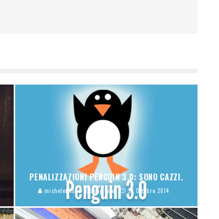
PENALIZZAZIONI PENGUIN 3.0: SONO CAZZI.
micheleficara
digitale
22 Ottobre 2014