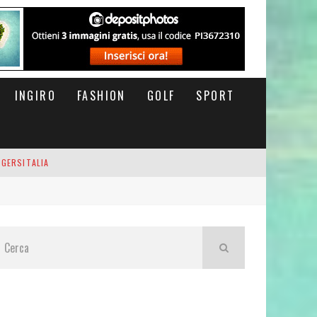
INGIRO
FASHION
GOLF
SPORT
IGERSITALIA
RSOFTHEDAY
M DI CODA. POTETE MORIRE QUI.