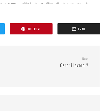
ecliere una località turistica
tim
turista per caso
uno
PINTEREST
EMAIL
Next
Cerchi lavoro ?
.