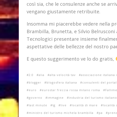
così sia, che le consulenze anche se arri
vengano giustamente retribuite.
Insomma mi piacerebbe vedere nella p
Brambilla, Brunetta, e Silvio Belruscon
Tecnologici presentare insieme finalmen
aspettative delle bellezze del nostro paes
E questo suggerimento ve lo do gratis,
2.0
alia
alta velocità tav
associazione italiana 
blogger
blogosfera italiana
consulenti del portale
euro
eurostar freccia rossa milano roma
Fallim
governo
immagine
industria del turismo italiano
last minute
lg
live
località di mare
località
ministro del turismo michela brambilla
pa
preno