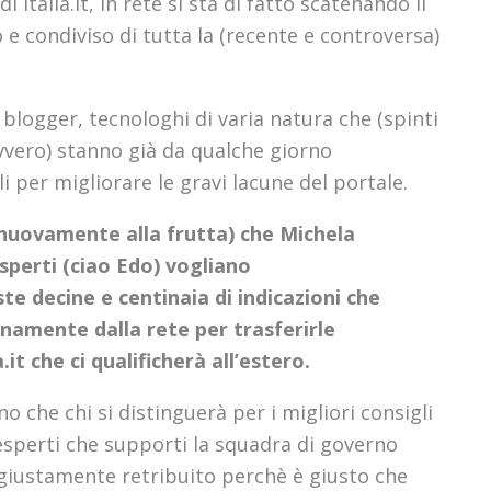
 Italia.it, in rete si sta di fatto scatenando il
e condiviso di tutta la (recente e controversa)
 blogger, tecnologhi di varia natura che (spinti
vvero) stanno già da qualche giorno
i per migliorare le gravi lacune del portale.
uovamente alla frutta) che Michela
sperti (ciao Edo) vogliano
 decine e centinaia di indicazioni che
amente dalla rete per trasferirle
t che ci qualificherà all’estero.
o che chi si distinguerà per i migliori consigli
sperti che supporti la squadra di governo
 agiustamente retribuito perchè è giusto che