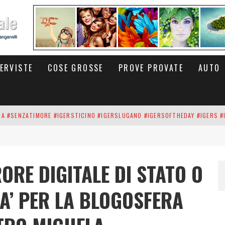
TERVISTE
COSE GROSSE
PROVE PROVATE
AUTO
INA #SENZATIMORE #IGERSTICINO #IGERSLUGANO #IGERSOFTHEDAY #IGERS #
UP DEI CARBONARI DEI #BITCOIN E DELLA #BLOCKCHAIN #SENZATIMORE
RUNNING #SHOES IN MY HANDS #SENZATIMORE #IGERS #IGERSMILANO #IGE
RORE DIGITALE DI STATO O
 PORTA DELL'INFERNO È QUI: IL CENTRO COMMERCIALE DI ARESE OLTRE 10 K
’ PER LA BLOGOSFERA