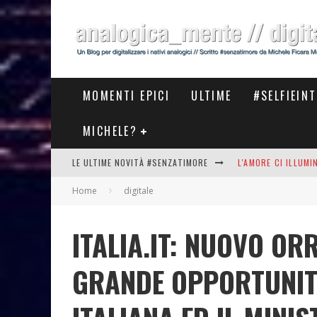
MOMENTI EPICI
ULTIME
#SELFIEIN
MICHELE?
LE ULTIME NOVITÀ #SENZATIMORE
L'AMORE CI ILLUM
Home
digitale
STASERA AL #MEET
THE NEW #ASICS #
ITALIA.IT: NUOVO OR
#COSEDILAVORO LA
GRANDE OPPORTUNITA