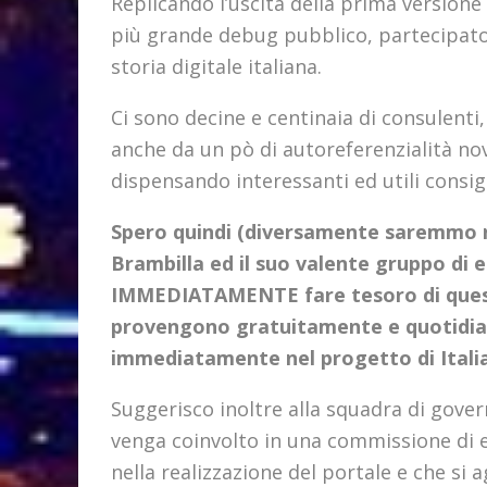
Replicando l’uscita della prima versione di
più grande debug pubblico, partecipato 
storia digitale italiana.
Ci sono decine e centinaia di consulenti,
anche da un pò di autoreferenzialità no
dispensando interessanti ed utili consigl
Spero quindi (diversamente saremmo n
Brambilla ed il suo valente gruppo di e
IMMEDIATAMENTE fare tesoro di queste
provengono gratuitamente e quotidian
immediatamente nel progetto di Italia.i
Suggerisco inoltre alla squadra di govern
venga coinvolto in una commissione di e
nella realizzazione del portale e che si